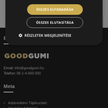
jellegűek. Előfordulhat, hogy még a korábbi EU-s
címkével ellátott abroncs kerül kiszállításra.
ÖSSZES ELFOGADÁSA
ÖSSZES ELUTASÍTÁSA
RÉSZLETEK MEGJELENÍTÉSE
Elérhetőség
Email:
info@goodgumi.hu
Telefon:
06-1-4-600-500
Meta
Adatvédelmi Tájékoztató