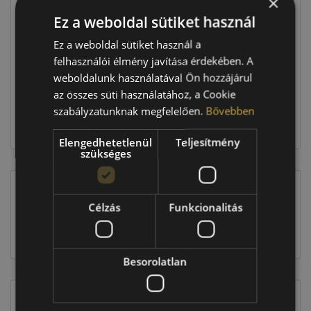
×
Ár
56 990 Ft
Ez a weboldal sütiket használ
Raktáron:
2 db
Ez a weboldal sütiket használ a
felhasználói élmény javítása érdekében. A
weboldalunk használatával Ön hozzájárul
113 980 Ft
az összes süti használatához, a Cookie
szabályzatunknak megfelelően.
Bővebben
Kosárba
Elengedhetetlenül
Teljesítmény
szükséges
Célzás
Funkcionalitás
EU-s abroncscímke
Besorolatlan
Figyelem a feltüntetett címke adatok tájékoztató