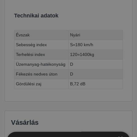
Technikai adatok
Évszak
Nyári
Sebesség index
S=180 km/h
Terhelési index
120=1400kg
Üzemanyag-hatékonyság
D
Fékezés nedves úton
D
Gördülési zaj
B,72 dB
Vásárlás