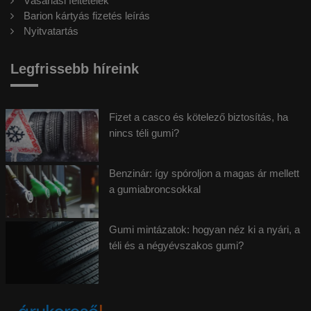
Vásárlási feltételek
Barion kártyás fizetés leírás
Nyitvatartás
Legfrissebb híreink
Fizet a casco és kötelező biztosítás, ha
nincs téli gumi?
Benzinár: így spóroljon a magas ár mellett
a gumiabroncsokkal
Gumi mintázatok: hogyan néz ki a nyári, a
téli és a négyévszakos gumi?