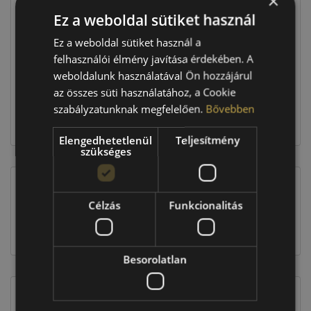
×
Ez a weboldal sütiket használ
Raktáron:
4+ db
Ez a weboldal sütiket használ a
felhasználói élmény javítása érdekében. A
weboldalunk használatával Ön hozzájárul
178 360 Ft
az összes süti használatához, a Cookie
szabályzatunknak megfelelően.
Bővebben
Kosárba
Elengedhetetlenül
Teljesítmény
szükséges
EU-s abroncscímke
Célzás
Funkcionalitás
Besorolatlan
Figyelem a feltüntetett címke adatok tájékoztató