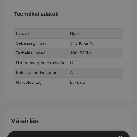
Technikai adatok
Évszak
Nyári
Sebesség index
V=240 km/h
Terhelési index
100=800kg
Üzemanyag-hatékonyság
C
Fékezés nedves úton
A
Gördülési zaj
B,71 dB
Vásárlás
Ár
44 590 Ft