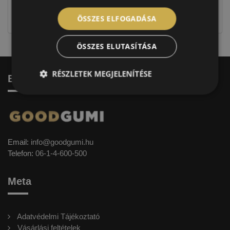
jellegűek. Előfordulhat, hogy még a korábbi EU-s
címkével ellátott abroncs kerül kiszállításra.
ÖSSZES ELFOGADÁSA
ÖSSZES ELUTASÍTÁSA
RÉSZLETEK MEGJELENÍTÉSE
Elérhetőség
Email:
info@goodgumi.hu
Telefon:
06-1-4-600-500
Meta
Adatvédelmi Tájékoztató
Vásárlási feltételek