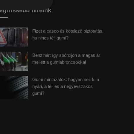
egfrissebb híreink
Fizet a casco és kötelező biztosítás,
ha nincs téli gumi?
Benzinár: így spóroljon a magas ár
mellett a gumiabroncsokkal
Gumi mintázatok: hogyan néz ki a
nyári, a téli és a négyévszakos
gumi?