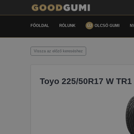
FŐOLDAL
RÓLUNK
ÚJ
OLCSÓ GUMI
N
Vissza az előző kereséshez
Toyo 225/50R17 W TR1