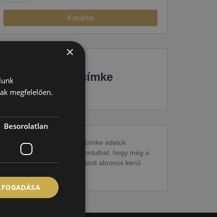
Kosárba
×
EU-s abroncscímke
lunk
nak megfelelően.
Besorolatlan
Figyelem a feltüntetett címke adatok
tájékoztató jellegűek. Előfordulhat, hogy még a
korábbi EU-s címkével ellátott abroncs kerül
kiszállításra.
ELFOGADÁSA