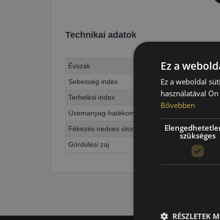
Technikai adatok
Ez a webolda
Évszak
Ez a weboldal süt
Sebesség index
használatával Ön 
Terhelési index
Bővebben
Üzemanyag-hatékonyság
Elengedhetetle
Fékezés nedves úton
szükséges
Gördülési zaj
RÉSZLETEK M