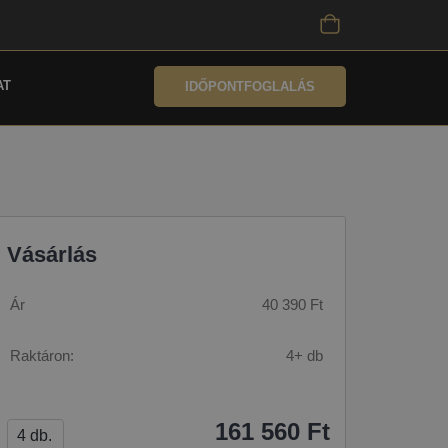
AT
IDŐPONTFOGLALÁS
Vásárlás
Ár
40 390 Ft
Raktáron:
4+ db
161 560 Ft