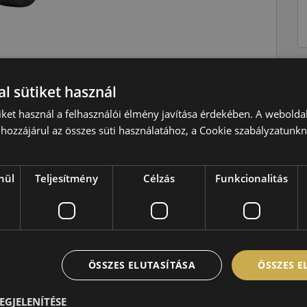
l sütiket használ
Nyári
iket használ a felhasználói élmény javítása érdekében. A webolda
W=270 km/h
hozzájárul az összes süti használatához, a Cookie szabályzatunk
94=670kg
D
nül
Teljesítmény
Célzás
Funkcionalitás
B
B,70 dB
ÖSSZES ELUTASÍTÁSA
ÖSSZES 
EGJELENÍTÉSE