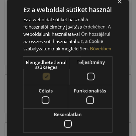
×
Ár
34 290 Ft
Ez a weboldal sütiket használ
Raktáron:
4+ db
Ez a weboldal sütiket használ a
felhasználói élmény javítása érdekében. A
weboldalunk használatával Ön hozzájárul
137 160 Ft
az összes süti használatához, a Cookie
szabályzatunknak megfelelően.
Bővebben
Kosárba
Elengedhetetlenül
Teljesítmény
szükséges
Célzás
Funkcionalitás
EU-s abroncscímke
Besorolatlan
Figyelem a feltüntetett címke adatok tájékoztató