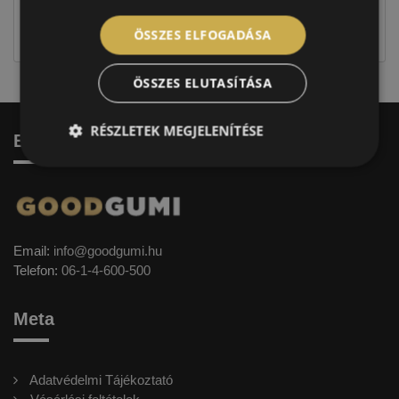
jellegűek. Előfordulhat, hogy még a korábbi EU-s
címkével ellátott abroncs kerül kiszállításra.
ÖSSZES ELFOGADÁSA
ÖSSZES ELUTASÍTÁSA
RÉSZLETEK MEGJELENÍTÉSE
Elérhetőség
Email:
info@goodgumi.hu
Telefon:
06-1-4-600-500
Meta
Adatvédelmi Tájékoztató