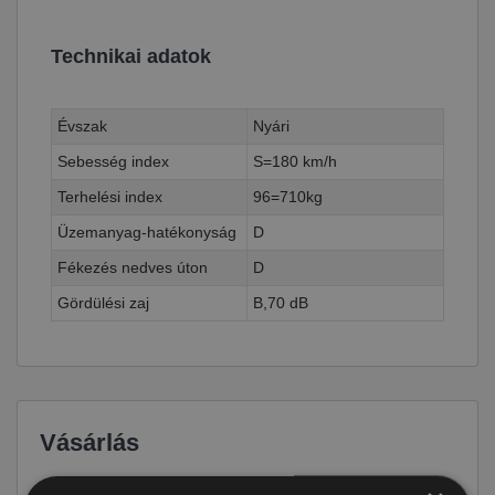
Technikai adatok
Évszak
Nyári
Sebesség index
S=180 km/h
Terhelési index
96=710kg
Üzemanyag-hatékonyság
D
Fékezés nedves úton
D
Gördülési zaj
B,70 dB
Vásárlás