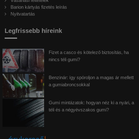
Vásárlási feltételek
Barion kártyás fizetés leírás
Nyitvatartás
Legfrissebb híreink
Fizet a casco és kötelező biztosítás, ha
nincs téli gumi?
Benzinár: így spóroljon a magas ár mellett
a gumiabroncsokkal
Gumi mintázatok: hogyan néz ki a nyári, a
téli és a négyévszakos gumi?