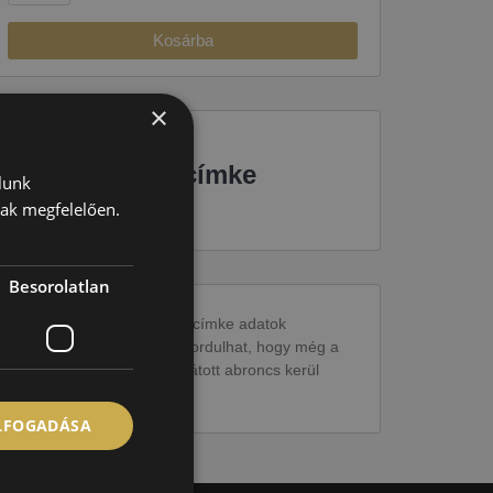
Kosárba
×
EU-s abroncscímke
lunk
nak megfelelően.
Besorolatlan
Figyelem a feltüntetett címke adatok
tájékoztató jellegűek. Előfordulhat, hogy még a
korábbi EU-s címkével ellátott abroncs kerül
kiszállításra.
ELFOGADÁSA