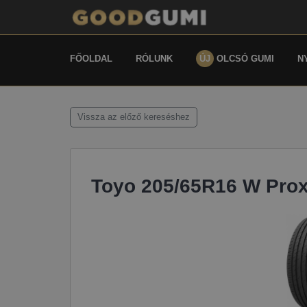
FŐOLDAL
RÓLUNK
ÚJ
OLCSÓ GUMI
N
Vissza az előző kereséshez
Toyo 205/65R16 W Pro