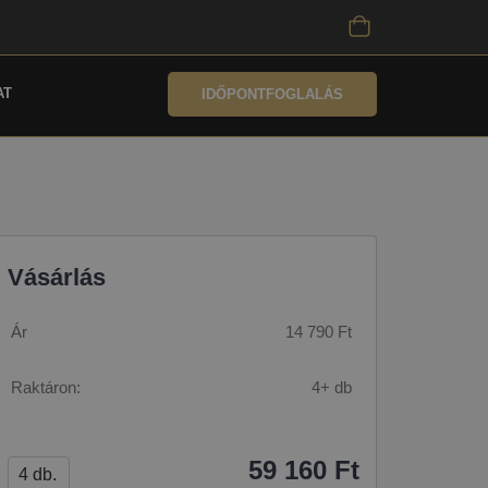
AT
IDŐPONTFOGLALÁS
Vásárlás
Ár
14 790 Ft
Raktáron:
4+ db
59 160 Ft