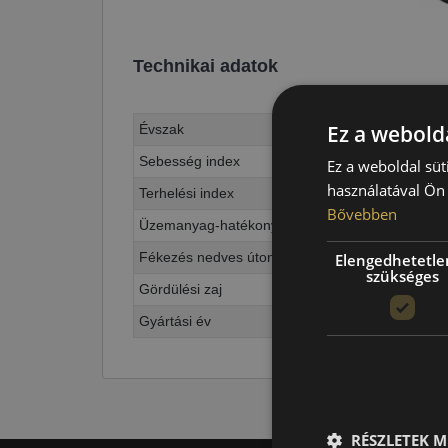
Technikai adatok
Ez a webolda
Évszak
Sebesség index
Ez a weboldal süt
használatával Ön 
Terhelési index
Bővebben
Üzemanyag-hatékonyság
Fékezés nedves úton
Elengedhetetle
szükséges
Gördülési zaj
Gyártási év
RÉSZLETEK M