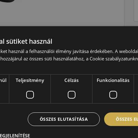
l sütiket használ
Nyári
W=270 km/h
iket használ a felhasználói élmény javítása érdekében. A webolda
hozzájárul az összes süti használatához, a Cookie szabályzatunk
95=690kg
nül
Teljesítmény
Célzás
Funkcionalitás
dB
2022
ÖSSZES ELUTASÍTÁSA
ÖSSZES 
EGJELENÍTÉSE