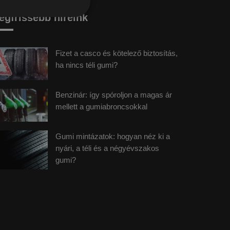
egfrissebb híreink
Fizet a casco és kötelező biztosítás,
ha nincs téli gumi?
Benzinár: így spóroljon a magas ár
mellett a gumiabroncsokkal
Gumi mintázatok: hogyan néz ki a
nyári, a téli és a négyévszakos
gumi?