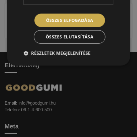
Figyelem a feltüntetett címke adatok tájékoztató
ÖSSZES ELFOGADÁSA
jellegűek. Előfordulhat, hogy még a korábbi EU-s
címkével ellátott abroncs kerül kiszállításra.
ÖSSZES ELUTASÍTÁSA
RÉSZLETEK MEGJELENÍTÉSE
Elérhetőség
Email:
info@goodgumi.hu
Telefon:
06-1-4-600-500
Meta