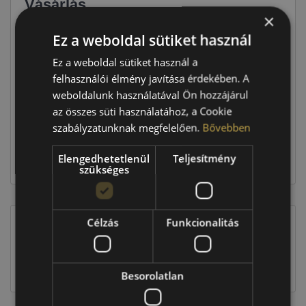
Vásárlás
×
Ez a weboldal sütiket használ
Ár
14 090 Ft
Ez a weboldal sütiket használ a
Raktáron:
2 db
felhasználói élmény javítása érdekében. A
weboldalunk használatával Ön hozzájárul
az összes süti használatához, a Cookie
28 180 Ft
szabályzatunknak megfelelően.
Bővebben
Elengedhetetlenül
Teljesítmény
Kosárba
szükséges
Célzás
Funkcionalitás
EU-s abroncscímke
Besorolatlan