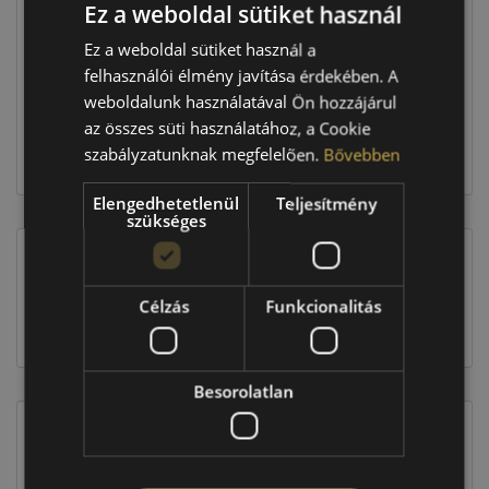
Ez a weboldal sütiket használ
Raktáron:
4+ db
Ez a weboldal sütiket használ a
felhasználói élmény javítása érdekében. A
90 360 Ft
weboldalunk használatával Ön hozzájárul
az összes süti használatához, a Cookie
szabályzatunknak megfelelően.
Bővebben
Kosárba
Elengedhetetlenül
Teljesítmény
szükséges
EU-s abroncscímke
Célzás
Funkcionalitás
Besorolatlan
Figyelem a feltüntetett címke adatok tájékoztató
jellegűek. Előfordulhat, hogy még a korábbi EU-s
címkével ellátott abroncs kerül kiszállításra.