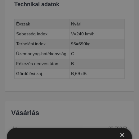
Technikai adatok
Évszak
Nyári
Sebesség index
V=240 km/h
Terhelési index
95=690kg
Üzemanyag-hatékonyság
C
Fékezés nedves úton
B
Gördülési zaj
B,69 dB
Vásárlás
Ár
22 590 Ft
×