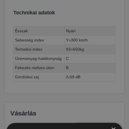
Technikai adatok
Évszak
Nyári
Sebesség index
Y=300 km/h
Terhelési index
93=650kg
Üzemanyag-hatékonyság
C
Fékezés nedves úton
B
Gördülési zaj
A,69 dB
Vásárlás
Ár
22 590 Ft