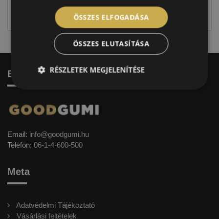
jellegűek. Előfordulhat, hogy még a korábbi EU-s
címkével ellátott abroncs kerül kiszállításra.
ÖSSZES ELFOGADÁSA
ÖSSZES ELUTASÍTÁSA
RÉSZLETEK MEGJELENÍTÉSE
Elérhetőség
Email:
info@goodgumi.hu
Telefon:
06-1-4-600-500
Meta
Adatvédelmi Tájékoztató
Vásárlási feltételek