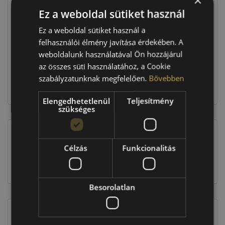
×
Ez a weboldal sütiket használ
Raktáron:
4+ db
Ez a weboldal sütiket használ a
felhasználói élmény javítása érdekében. A
weboldalunk használatával Ön hozzájárul
90 360 Ft
az összes süti használatához, a Cookie
szabályzatunknak megfelelően.
Bővebben
Kosárba
Elengedhetetlenül
Teljesítmény
szükséges
EU-s abroncscímke
Célzás
Funkcionalitás
Besorolatlan
Figyelem a feltüntetett címke adatok tájékoztató