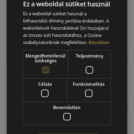
Ez a weboldal sütiket használ
Raktáron:
4+ db
Ez a weboldal sütiket használ a
felhasználói élmény javítása érdekében. A
75 160 Ft
weboldalunk használatával Ön hozzájárul
az összes süti használatához, a Cookie
szabályzatunknak megfelelően.
Bővebben
Kosárba
Elengedhetetlenül
Teljesítmény
szükséges
EU-s abroncscímke
Célzás
Funkcionalitás
Besorolatlan
Figyelem a feltüntetett címke adatok tájékoztató
jellegűek. Előfordulhat, hogy még a korábbi EU-s
címkével ellátott abroncs kerül kiszállításra.