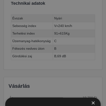
Technikai adatok
Évszak
Nyári
Sebesség index
V=240 km/h
Terhelési index
91=615Kg
Üzemanyag-hatékonyság
C
Fékezés nedves úton
B
Gördülési zaj
B,69 dB
Vásárlás
Ár
18 790 Ft
×