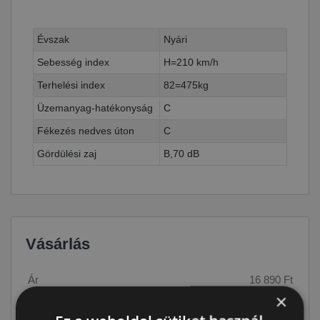
Évszak
Nyári
Sebesség index
H=210 km/h
Terhelési index
82=475kg
Üzemanyag-hatékonyság
C
Fékezés nedves úton
C
Gördülési zaj
B,70 dB
Vásárlás
Ár
16 890 Ft
×
Raktáron:
4+ db