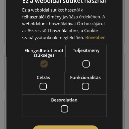
Ez a weboldal sütiket használ
Ez a weboldal sütiket használ a
felhasználói élmény javítása érdekében. A
67 560 Ft
weboldalunk használatával Ön hozzájárul
az összes süti használatához, a Cookie
Kosárba
szabályzatunknak megfelelően.
Bővebben
Elengedhetetlenül
Teljesítmény
szükséges
EU-s abroncscímke
Célzás
Funkcionalitás
Besorolatlan
Figyelem a feltüntetett címke adatok tájékoztató
jellegűek. Előfordulhat, hogy még a korábbi EU-s
címkével ellátott abroncs kerül kiszállításra.