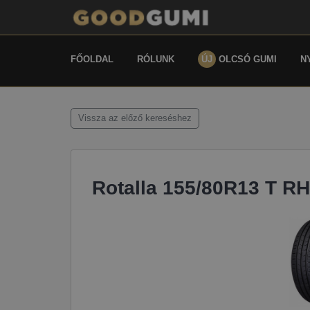
FŐOLDAL
RÓLUNK
ÚJ
OLCSÓ GUMI
N
Vissza az előző kereséshez
Rotalla 155/80R13 T R