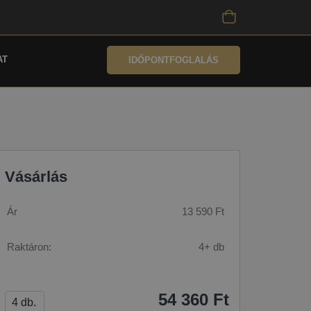
AT
IDŐPONTFOGLALÁS
Vásárlás
Ár
13 590 Ft
Raktáron:
4+ db
54 360 Ft