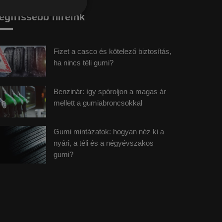
egfrissebb híreink
Fizet a casco és kötelező biztosítás,
ha nincs téli gumi?
Benzinár: így spóroljon a magas ár
mellett a gumiabroncsokkal
Gumi mintázatok: hogyan néz ki a
nyári, a téli és a négyévszakos
gumi?