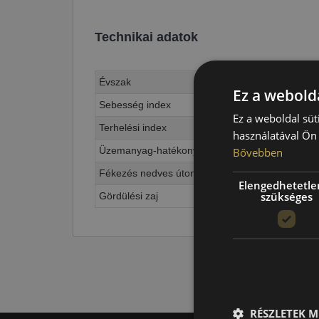
Technikai adatok
Évszak
Ez a webolda
Sebesség index
Ez a weboldal süt
Terhelési index
használatával Ön 
Üzemanyag-hatékonyság
Bővebben
Fékezés nedves úton
Elengedhetetle
szükséges
Gördülési zaj
RÉSZLETEK M