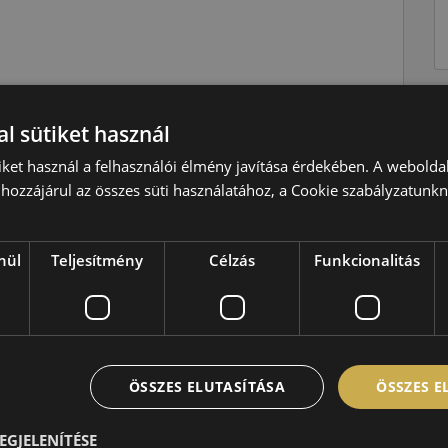
Nyári
l sütiket használ
T=190 km/h
iket használ a felhasználói élmény javítása érdekében. A webolda
79=437kg
hozzájárul az összes süti használatához, a Cookie szabályzatunk
C
C
nül
Teljesítmény
Célzás
Funkcionalitás
B,70 dB
ÖSSZES ELUTASÍTÁSA
ÖSSZES 
EGJELENÍTÉSE