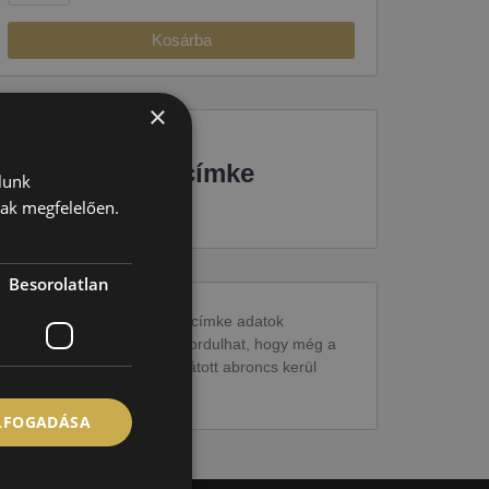
Kosárba
×
EU-s abroncscímke
lunk
nak megfelelően.
Besorolatlan
Figyelem a feltüntetett címke adatok
tájékoztató jellegűek. Előfordulhat, hogy még a
korábbi EU-s címkével ellátott abroncs kerül
kiszállításra.
ELFOGADÁSA