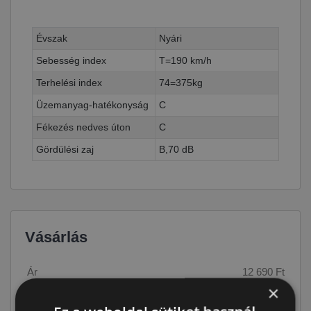
Évszak
Nyári
Sebesség index
T=190 km/h
Terhelési index
74=375kg
Üzemanyag-hatékonyság
C
Fékezés nedves úton
C
Gördülési zaj
B,70 dB
Vásárlás
Ár
12 690 Ft
×
Raktáron:
4+ db