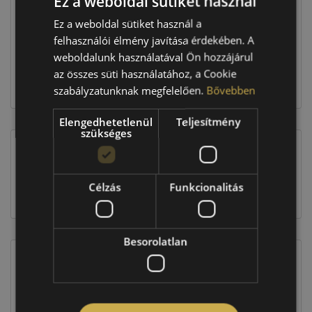
Ez a weboldal sütiket használ
Ez a weboldal sütiket használ a
felhasználói élmény javítása érdekében. A
50 760 Ft
weboldalunk használatával Ön hozzájárul
az összes süti használatához, a Cookie
Kosárba
szabályzatunknak megfelelően.
Bővebben
Elengedhetetlenül
Teljesítmény
szükséges
EU-s abroncscímke
Célzás
Funkcionalitás
Besorolatlan
Figyelem a feltüntetett címke adatok tájékoztató
jellegűek. Előfordulhat, hogy még a korábbi EU-s
címkével ellátott abroncs kerül kiszállításra.