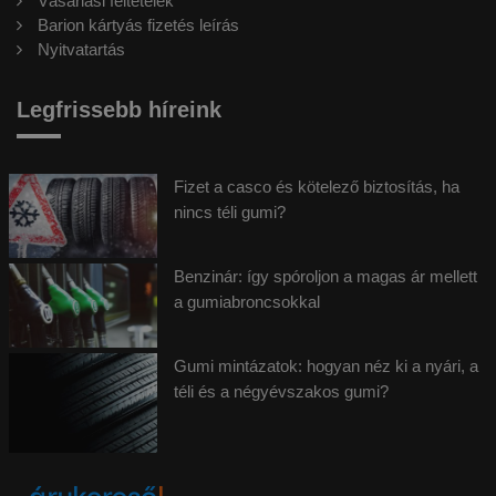
Vásárlási feltételek
Barion kártyás fizetés leírás
Nyitvatartás
Legfrissebb híreink
Fizet a casco és kötelező biztosítás, ha
nincs téli gumi?
Benzinár: így spóroljon a magas ár mellett
a gumiabroncsokkal
Gumi mintázatok: hogyan néz ki a nyári, a
téli és a négyévszakos gumi?