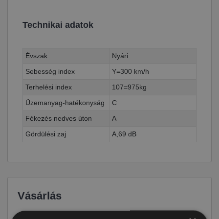
Technikai adatok
Évszak
Nyári
Sebesség index
Y=300 km/h
Terhelési index
107=975kg
Üzemanyag-hatékonyság
C
Fékezés nedves úton
A
Gördülési zaj
A,69 dB
Vásárlás