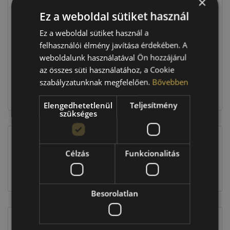
×
Ár
102 490 Ft
Ez a weboldal sütiket használ
Raktáron:
4+ db
Ez a weboldal sütiket használ a
felhasználói élmény javítása érdekében. A
weboldalunk használatával Ön hozzájárul
409 960 Ft
az összes süti használatához, a Cookie
szabályzatunknak megfelelően.
Bővebben
Kosárba
Elengedhetetlenül
Teljesítmény
szükséges
Célzás
Funkcionalitás
EU-s abroncscímke
Besorolatlan
Figyelem a feltüntetett címke adatok tájékoztató