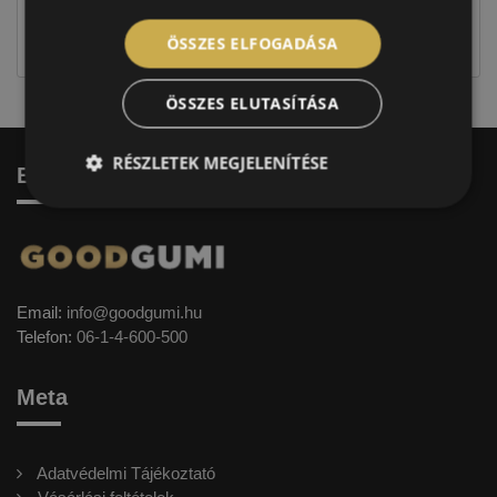
jellegűek. Előfordulhat, hogy még a korábbi EU-s
címkével ellátott abroncs kerül kiszállításra.
ÖSSZES ELFOGADÁSA
ÖSSZES ELUTASÍTÁSA
RÉSZLETEK MEGJELENÍTÉSE
Elérhetőség
Email:
info@goodgumi.hu
Telefon:
06-1-4-600-500
Meta
Adatvédelmi Tájékoztató