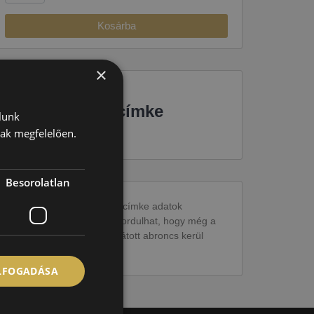
Kosárba
×
EU-s abroncscímke
lunk
nak megfelelően.
Besorolatlan
Figyelem a feltüntetett címke adatok
tájékoztató jellegűek. Előfordulhat, hogy még a
korábbi EU-s címkével ellátott abroncs kerül
kiszállításra.
ELFOGADÁSA