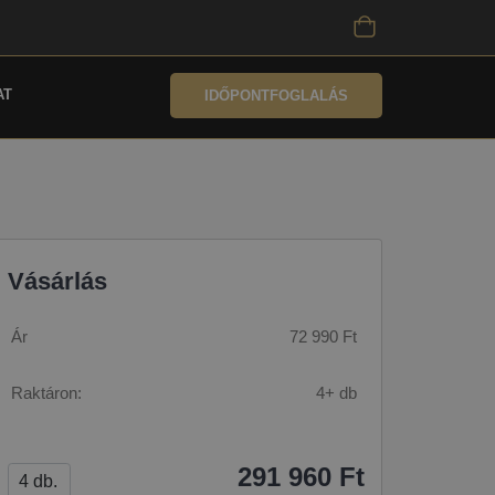
AT
IDŐPONTFOGLALÁS
Vásárlás
Ár
72 990 Ft
Raktáron:
4+ db
291 960 Ft