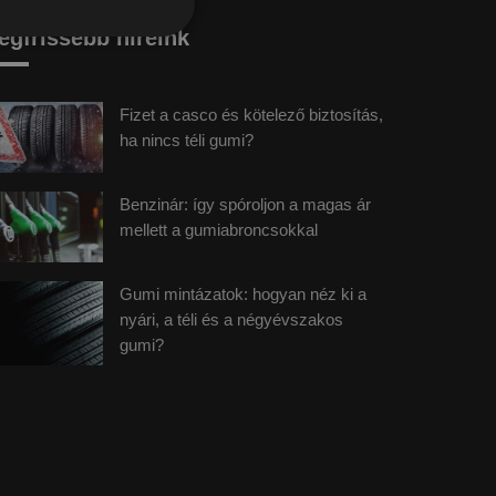
egfrissebb híreink
Fizet a casco és kötelező biztosítás,
ha nincs téli gumi?
Benzinár: így spóroljon a magas ár
mellett a gumiabroncsokkal
Gumi mintázatok: hogyan néz ki a
nyári, a téli és a négyévszakos
gumi?