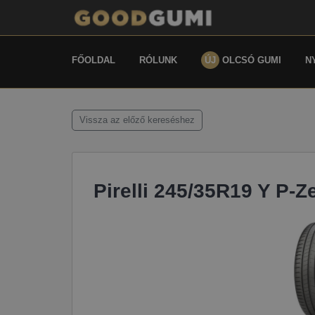
FŐOLDAL
RÓLUNK
ÚJ
OLCSÓ GUMI
N
Vissza az előző kereséshez
Pirelli 245/35R19 Y P-