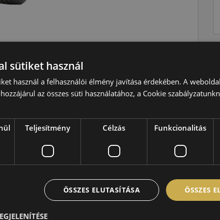
l sütiket használ
Nyári
Y=300 km/h
iket használ a felhasználói élmény javítása érdekében. A webolda
hozzájárul az összes süti használatához, a Cookie szabályzatunk
93=650kg
D
nül
Teljesítmény
Célzás
Funkcionalitás
A
A,68 dB
ÖSSZES ELUTASÍTÁSA
ÖSSZES 
EGJELENÍTÉSE