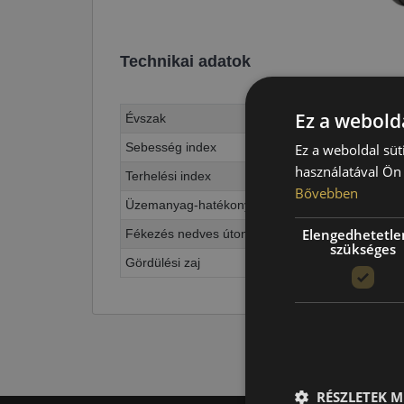
Technikai adatok
Ez a webolda
Évszak
Sebesség index
Ez a weboldal süt
használatával Ön 
Terhelési index
Bővebben
Üzemanyag-hatékonyság
Elengedhetetle
Fékezés nedves úton
szükséges
Gördülési zaj
RÉSZLETEK M