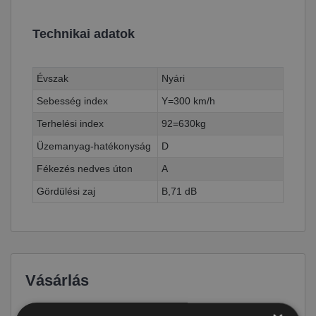
Technikai adatok
Évszak
Nyári
Sebesség index
Y=300 km/h
Terhelési index
92=630kg
Üzemanyag-hatékonyság
D
Fékezés nedves úton
A
Gördülési zaj
B,71 dB
Vásárlás
Ár
82 590 Ft