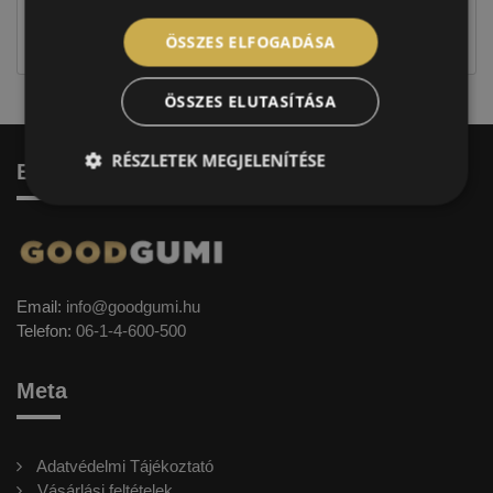
jellegűek. Előfordulhat, hogy még a korábbi EU-s
címkével ellátott abroncs kerül kiszállításra.
ÖSSZES ELFOGADÁSA
ÖSSZES ELUTASÍTÁSA
RÉSZLETEK MEGJELENÍTÉSE
Elérhetőség
Email:
info@goodgumi.hu
Telefon:
06-1-4-600-500
Meta
Adatvédelmi Tájékoztató
Vásárlási feltételek