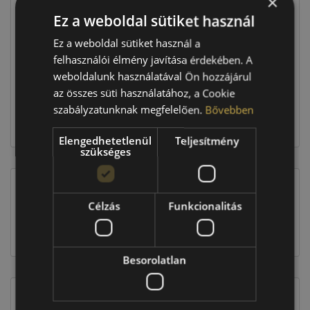
×
Ez a weboldal sütiket használ
Raktáron:
2 db
Ez a weboldal sütiket használ a
felhasználói élmény javítása érdekében. A
weboldalunk használatával Ön hozzájárul
165 180 Ft
az összes süti használatához, a Cookie
szabályzatunknak megfelelően.
Bővebben
Kosárba
Elengedhetetlenül
Teljesítmény
szükséges
Célzás
Funkcionalitás
EU-s abroncscímke
Besorolatlan
Figyelem a feltüntetett címke adatok tájékoztató