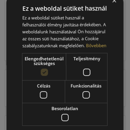
×
Ez a weboldal sütiket használ
Raktáron:
4+ db
Ez a weboldal sütiket használ a
felhasználói élmény javítása érdekében. A
weboldalunk használatával Ön hozzájárul
129 160 Ft
az összes süti használatához, a Cookie
szabályzatunknak megfelelően.
Bővebben
Kosárba
Elengedhetetlenül
Teljesítmény
szükséges
EU-s abroncscímke
Célzás
Funkcionalitás
Besorolatlan
Figyelem a feltüntetett címke adatok tájékoztató