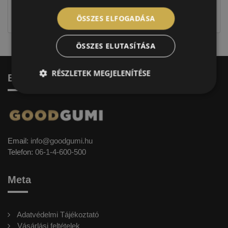
jellegűek. Előfordulhat, hogy még a korábbi EU-s
címkével ellátott abroncs kerül kiszállításra.
ÖSSZES ELFOGADÁSA
ÖSSZES ELUTASÍTÁSA
RÉSZLETEK MEGJELENÍTÉSE
Elérhetőség
Email:
info@goodgumi.hu
Telefon:
06-1-4-600-500
Meta
Adatvédelmi Tájékoztató
Vásárlási feltételek