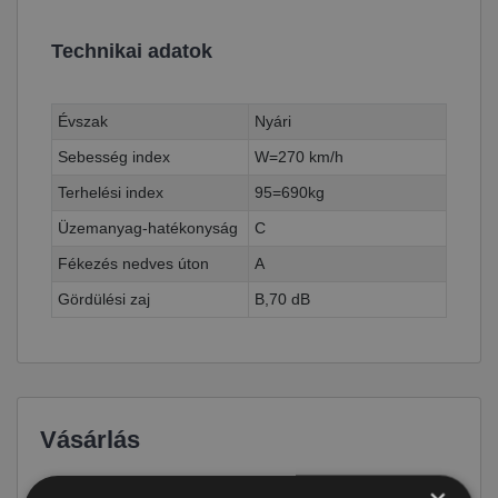
Technikai adatok
Évszak
Nyári
Sebesség index
W=270 km/h
Terhelési index
95=690kg
Üzemanyag-hatékonyság
C
Fékezés nedves úton
A
Gördülési zaj
B,70 dB
Vásárlás
Ár
32 290 Ft