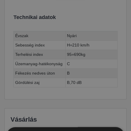
Technikai adatok
Évszak
Nyári
Sebesség index
H=210 km/h
Terhelési index
95=690kg
Üzemanyag-hatékonyság
C
Fékezés nedves úton
B
Gördülési zaj
B,70 dB
Vásárlás