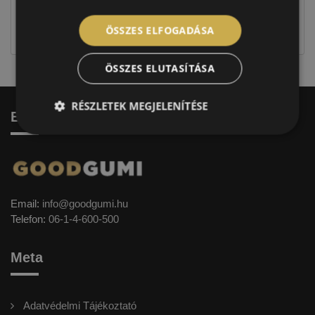
jellegűek. Előfordulhat, hogy még a korábbi EU-s
ÖSSZES ELFOGADÁSA
címkével ellátott abroncs kerül kiszállításra.
ÖSSZES ELUTASÍTÁSA
RÉSZLETEK MEGJELENÍTÉSE
Elérhetőség
Email:
info@goodgumi.hu
Telefon:
06-1-4-600-500
Meta
Adatvédelmi Tájékoztató