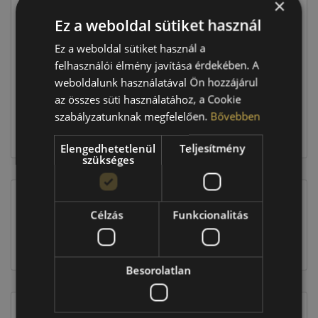
×
Ár
23 290 Ft
Ez a weboldal sütiket használ
Raktáron:
4+ db
Ez a weboldal sütiket használ a
felhasználói élmény javítása érdekében. A
weboldalunk használatával Ön hozzájárul
93 160 Ft
az összes süti használatához, a Cookie
szabályzatunknak megfelelően.
Bővebben
Kosárba
Elengedhetetlenül
Teljesítmény
szükséges
Célzás
Funkcionalitás
EU-s abroncscímke
Besorolatlan
Figyelem a feltüntetett címke adatok tájékoztató