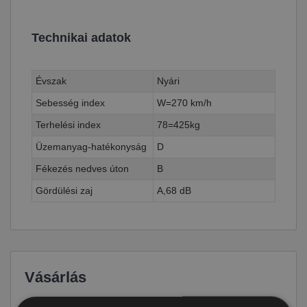
Technikai adatok
Évszak
Nyári
Sebesség index
W=270 km/h
Terhelési index
78=425kg
Üzemanyag-hatékonyság
D
Fékezés nedves úton
B
Gördülési zaj
A,68 dB
Vásárlás