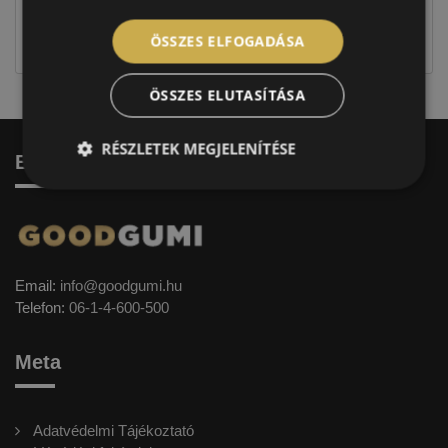
jellegűek. Előfordulhat, hogy még a korábbi EU-s
címkével ellátott abroncs kerül kiszállításra.
ÖSSZES ELFOGADÁSA
ÖSSZES ELUTASÍTÁSA
RÉSZLETEK MEGJELENÍTÉSE
Elérhetőség
Email:
info@goodgumi.hu
Telefon:
06-1-4-600-500
Meta
Adatvédelmi Tájékoztató