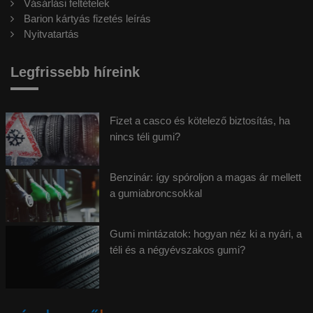
Vásárlási feltételek
Barion kártyás fizetés leírás
Nyitvatartás
Legfrissebb híreink
Fizet a casco és kötelező biztosítás, ha
nincs téli gumi?
Benzinár: így spóroljon a magas ár mellett
a gumiabroncsokkal
Gumi mintázatok: hogyan néz ki a nyári, a
téli és a négyévszakos gumi?