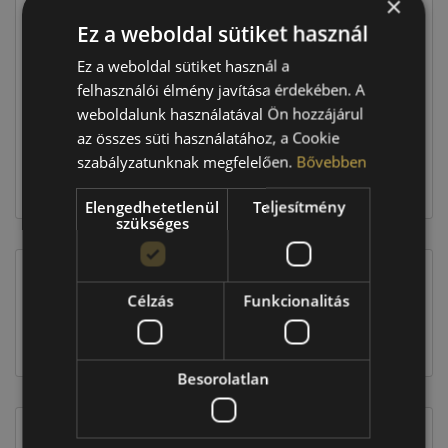
×
Ár
27 290 Ft
Ez a weboldal sütiket használ
Raktáron:
2 db
Ez a weboldal sütiket használ a
felhasználói élmény javítása érdekében. A
weboldalunk használatával Ön hozzájárul
54 580 Ft
az összes süti használatához, a Cookie
szabályzatunknak megfelelően.
Bővebben
Kosárba
Elengedhetetlenül
Teljesítmény
szükséges
Célzás
Funkcionalitás
EU-s abroncscímke
Besorolatlan
Figyelem a feltüntetett címke adatok tájékoztató