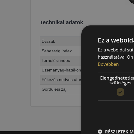
Technikai adatok
Ez a webolda
Évszak
Ez a weboldal süt
Sebesség index
használatával Ön 
Terhelési index
Bővebben
Üzemanyag-hatékonyság
Elengedhetetle
Fékezés nedves úton
szükséges
Gördülési zaj
RÉSZLETEK M