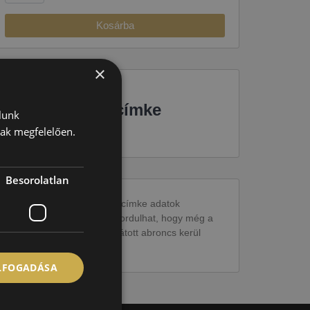
Kosárba
×
EU-s abroncscímke
lunk
nak megfelelően.
Besorolatlan
Figyelem a feltüntetett címke adatok
tájékoztató jellegűek. Előfordulhat, hogy még a
korábbi EU-s címkével ellátott abroncs kerül
kiszállításra.
ELFOGADÁSA