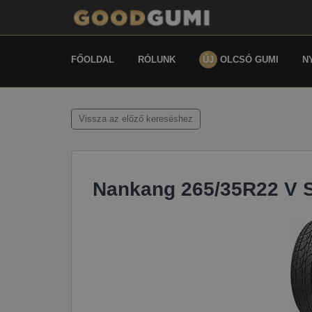
FŐOLDAL
RÓLUNK
ÚJ
OLCSÓ GUMI
N
Vissza az előző kereséshez
Nankang 265/35R22 V 