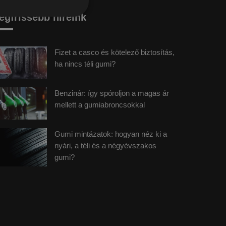
egfrissebb híreink
Fizet a casco és kötelező biztosítás,
ha nincs téli gumi?
Benzinár: így spóroljon a magas ár
mellett a gumiabroncsokkal
Gumi mintázatok: hogyan néz ki a
nyári, a téli és a négyévszakos
gumi?