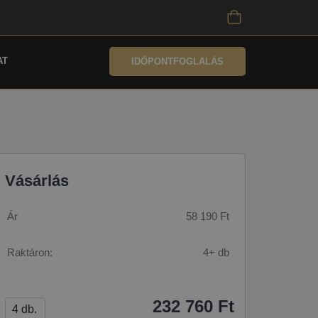
AT
IDŐPONTFOGLALÁS
Vásárlás
Ár
58 190 Ft
Raktáron:
4+ db
232 760 Ft