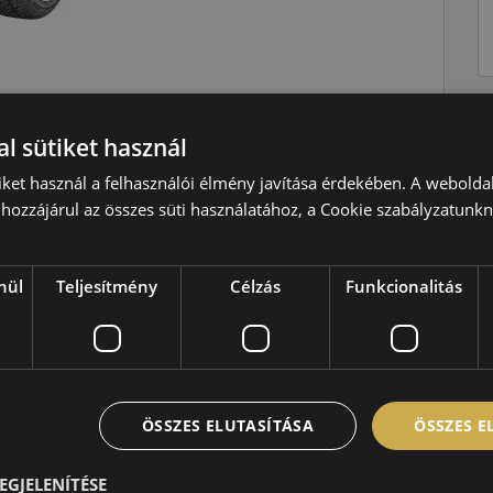
l sütiket használ
Nyári
iket használ a felhasználói élmény javítása érdekében. A webolda
V=240 km/h
hozzájárul az összes süti használatához, a Cookie szabályzatunk
102=850kg
D
nül
Teljesítmény
Célzás
Funkcionalitás
B
B,72 dB
ÖSSZES ELUTASÍTÁSA
ÖSSZES 
EGJELENÍTÉSE