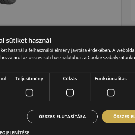
l sütiket használ
Nyári
iket használ a felhasználói élmény javítása érdekében. A webolda
W=270 km/h
hozzájárul az összes süti használatához, a Cookie szabályzatunk
92=630kg
D
nül
Teljesítmény
Célzás
Funkcionalitás
A
B,72 dB
ÖSSZES ELUTASÍTÁSA
ÖSSZES 
EGJELENÍTÉSE