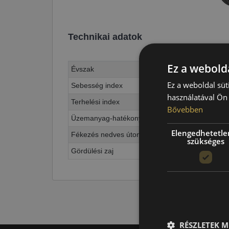
Technikai adatok
Ez a webolda
Évszak
Ez a weboldal süt
Sebesség index
használatával Ön 
Terhelési index
Bővebben
Üzemanyag-hatékonyság
Elengedhetetle
Fékezés nedves úton
szükséges
Gördülési zaj
RÉSZLETEK M