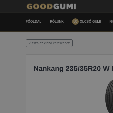
FŐOLDAL
RÓLUNK
ÚJ
OLCSÓ GUMI
N
Vissza az előző kereséshez
Nankang 235/35R20 W 