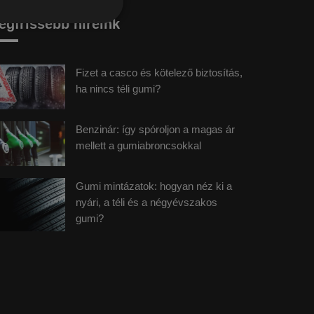
egfrissebb híreink
Fizet a casco és kötelező biztosítás,
ha nincs téli gumi?
Benzinár: így spóroljon a magas ár
mellett a gumiabroncsokkal
Gumi mintázatok: hogyan néz ki a
nyári, a téli és a négyévszakos
gumi?