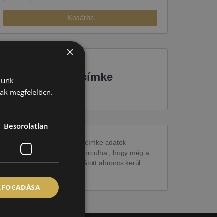
Kosárba
×
EU-s abroncscímke
lunk
nak megfelelően.
Besorolatlan
Figyelem a feltüntetett címke adatok
tájékoztató jellegűek. Előfordulhat, hogy még a
korábbi EU-s címkével ellátott abroncs kerül
kiszállításra.
ELFOGADÁSA