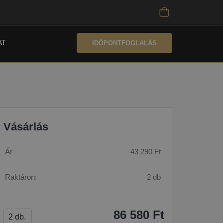
AT
IDŐPONTFOGLALÁS
Vásárlás
Ár
43 290 Ft
Raktáron:
2 db
86 580 Ft