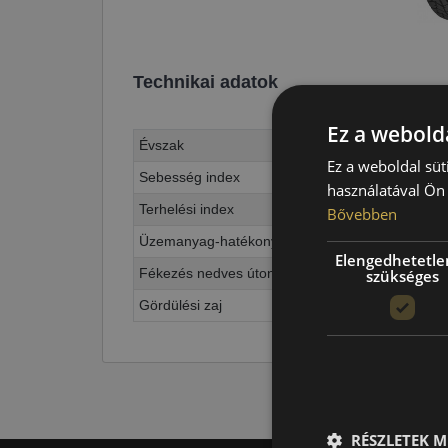
Technikai adatok
Ez a webolda
Évszak
Ez a weboldal süt
Sebesség index
használatával Ön 
Terhelési index
Bővebben
Üzemanyag-hatékonyság
Elengedhetetle
Fékezés nedves úton
szükséges
Gördülési zaj
RÉSZLETEK M