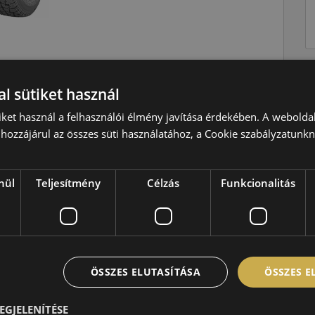
l sütiket használ
Nyári
iket használ a felhasználói élmény javítása érdekében. A webolda
S=180 km/h
hozzájárul az összes süti használatához, a Cookie szabályzatunk
96=710kg
D
nül
Teljesítmény
Célzás
Funkcionalitás
D
B,71 dB
ÖSSZES ELUTASÍTÁSA
ÖSSZES 
EGJELENÍTÉSE