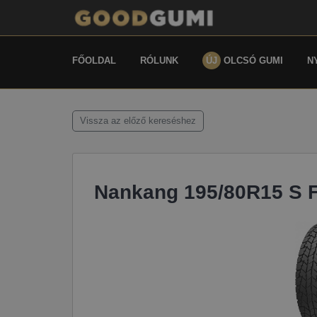
FŐOLDAL
RÓLUNK
ÚJ
OLCSÓ GUMI
N
Vissza az előző kereséshez
Nankang 195/80R15 S F