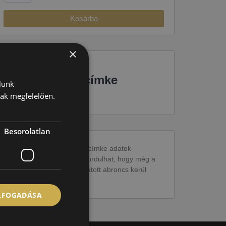
Kosárba
×
EU-s abroncscímke
lunk
nak megfelelően.
Besorolatlan
Figyelem a feltüntetett címke adatok
tájékoztató jellegűek. Előfordulhat, hogy még a
korábbi EU-s címkével ellátott abroncs kerül
kiszállításra.
ELFOGADÁSA