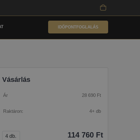
AT
IDŐPONTFOGLALÁS
Vásárlás
Ár
28 690 Ft
Raktáron:
4+ db
114 760 Ft