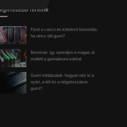
egfrissebb híreink
Fizet a casco és kötelező biztosítás,
ha nincs téli gumi?
Benzinár: így spóroljon a magas ár
mellett a gumiabroncsokkal
Gumi mintázatok: hogyan néz ki a
nyári, a téli és a négyévszakos
gumi?