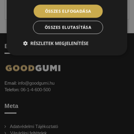
jellegűek. Előfordulhat, hogy még a korábbi EU-s
címkével ellátott abroncs kerül kiszállításra.
ÖSSZES ELFOGADÁSA
ÖSSZES ELUTASÍTÁSA
RÉSZLETEK MEGJELENÍTÉSE
Elérhetőség
Email:
info@goodgumi.hu
Telefon:
06-1-4-600-500
Meta
Adatvédelmi Tájékoztató
Vásárlási feltételek