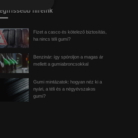
egfrissebb híreink
Fizet a casco és kötelező biztosítás,
ha nincs téli gumi?
Benzinár: így spóroljon a magas ár
mellett a gumiabroncsokkal
Gumi mintázatok: hogyan néz ki a
nyári, a téli és a négyévszakos
gumi?