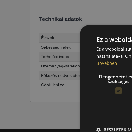
Technikai adatok
Évszak
Ez a webolda
Sebesség index
Ez a weboldal süt
használatával Ön 
Terhelési index
Bővebben
Üzemanyag-hatékonyság
Fékezés nedves úton
Elengedhetetle
szükséges
Gördülési zaj
RÉSZLETEK M