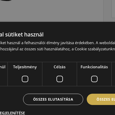
Nyári
l sütiket használ
H=210 km/h
iket használ a felhasználói élmény javítása érdekében. A webolda
hozzájárul az összes süti használatához, a Cookie szabályzatunk
82=475kg
B
B
nül
Teljesítmény
Célzás
Funkcionalitás
B,70 dB
ÖSSZES ELUTASÍTÁSA
ÖSSZES 
EGJELENÍTÉSE