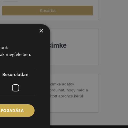
Kosárba
×
EU-s abroncscímke
lunk
nak megfelelően.
Besorolatlan
Figyelem a feltüntetett címke adatok
tájékoztató jellegűek. Előfordulhat, hogy még a
korábbi EU-s címkével ellátott abroncs kerül
kiszállításra.
ELFOGADÁSA