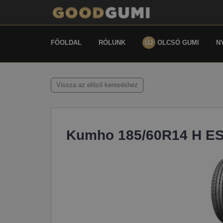
FŐOLDAL
RÓLUNK
ÚJ
OLCSÓ GUMI
N
Vissza az előző kereséshez
Kumho 185/60R14 H E