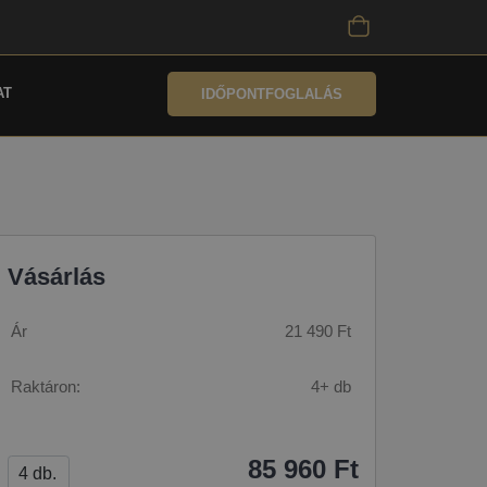
AT
IDŐPONTFOGLALÁS
Vásárlás
Ár
21 490 Ft
Raktáron:
4+ db
85 960 Ft