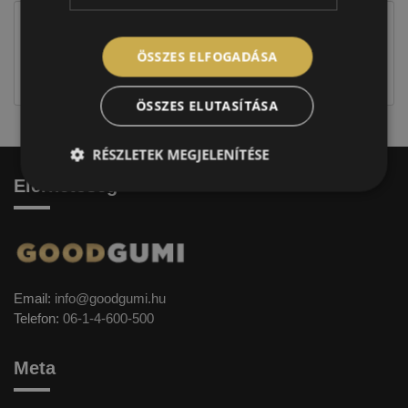
Figyelem a feltüntetett címke adatok tájékoztató
jellegűek. Előfordulhat, hogy még a korábbi EU-s
ÖSSZES ELFOGADÁSA
címkével ellátott abroncs kerül kiszállításra.
ÖSSZES ELUTASÍTÁSA
RÉSZLETEK MEGJELENÍTÉSE
Elérhetőség
Email:
info@goodgumi.hu
Telefon:
06-1-4-600-500
Meta