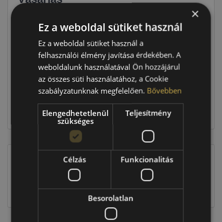
×
Ár
10 590 Ft
Ez a weboldal sütiket használ
Ez a weboldal sütiket használ a
Raktáron:
4+ db
felhasználói élmény javítása érdekében. A
weboldalunk használatával Ön hozzájárul
az összes süti használatához, a Cookie
42 360 Ft
szabályzatunknak megfelelően.
Bővebben
Elengedhetetlenül
Teljesítmény
Kosárba
szükséges
Célzás
Funkcionalitás
EU-s abroncscímke
Besorolatlan