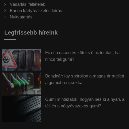
Vásárlási feltételek
Barion kártyás fizetés leírás
Nyitvatartás
Legfrissebb híreink
Fizet a casco és kötelező biztosítás, ha
nincs téli gumi?
Benzinár: így spóroljon a magas ár mellett
a gumiabroncsokkal
Gumi mintázatok: hogyan néz ki a nyári, a
téli és a négyévszakos gumi?