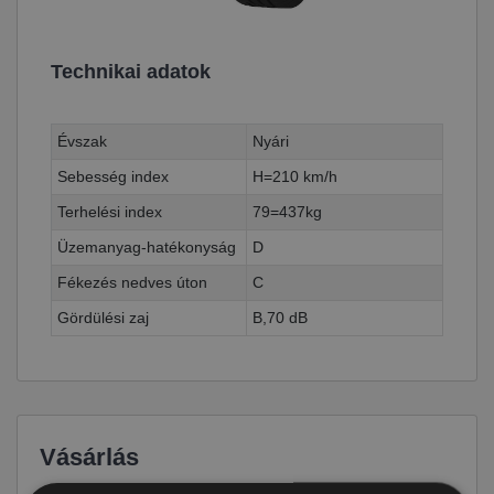
Technikai adatok
Évszak
Nyári
Sebesség index
H=210 km/h
Terhelési index
79=437kg
Üzemanyag-hatékonyság
D
Fékezés nedves úton
C
Gördülési zaj
B,70 dB
Vásárlás