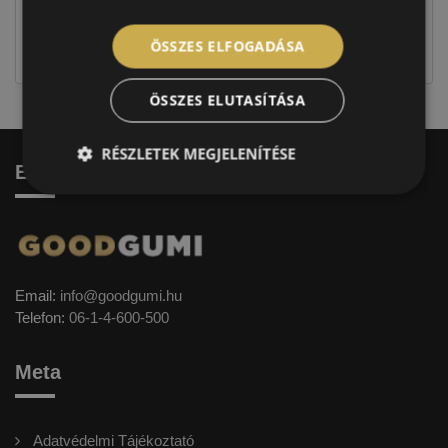
Figyelem a feltüntetett címke adatok tájékoztató
jellegűek. Előfordulhat, hogy még a korábbi EU-s
ÖSSZES ELFOGADÁSA
címkével ellátott abroncs kerül kiszállításra.
ÖSSZES ELUTASÍTÁSA
RÉSZLETEK MEGJELENÍTÉSE
Elérhetőség
Email:
info@goodgumi.hu
Telefon:
06-1-4-600-500
Meta
Adatvédelmi Tájékoztató