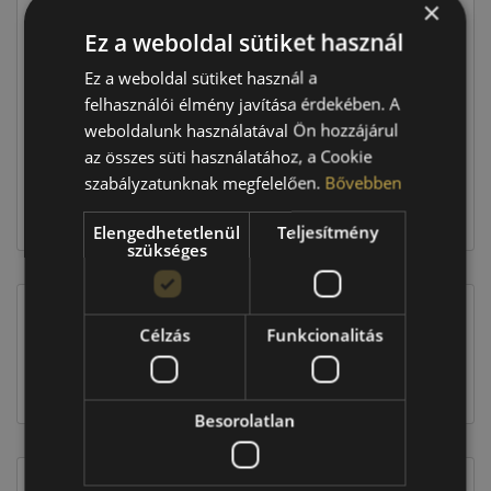
×
Ár
26 690 Ft
Ez a weboldal sütiket használ
Raktáron:
4+ db
Ez a weboldal sütiket használ a
felhasználói élmény javítása érdekében. A
weboldalunk használatával Ön hozzájárul
106 760 Ft
az összes süti használatához, a Cookie
szabályzatunknak megfelelően.
Bővebben
Kosárba
Elengedhetetlenül
Teljesítmény
szükséges
Célzás
Funkcionalitás
EU-s abroncscímke
Besorolatlan