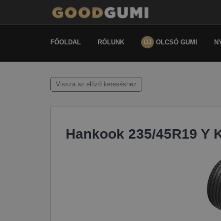
FŐOLDAL
RÓLUNK
ÚJ
OLCSÓ GUMI
N
Vissza az előző kereséshez
Hankook 235/45R19 Y 