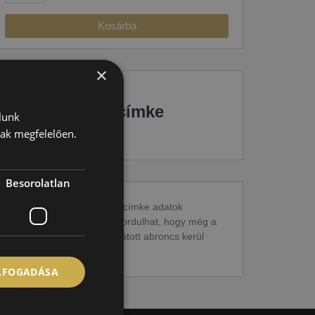
Kosárba
×
EU-s abroncscímke
lunk
nak megfelelően.
Besorolatlan
Figyelem a feltüntetett címke adatok
tájékoztató jellegűek. Előfordulhat, hogy még a
korábbi EU-s címkével ellátott abroncs kerül
kiszállításra.
ELFOGADÁSA