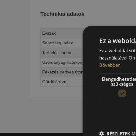
Technikai adatok
Évszak
Ez a webolda
Sebesség index
Ez a weboldal süt
Terhelési index
használatával Ön 
Üzemanyag-hatékonyság
Bővebben
Fékezés nedves úton
Elengedhetetle
Gördülési zaj
szükséges
RÉSZLETEK M