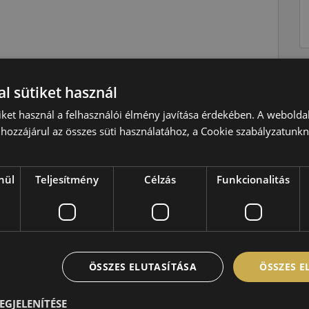
Nyári
l sütiket használ
Y=300 km/h
iket használ a felhasználói élmény javítása érdekében. A webolda
99=775kg
hozzájárul az összes süti használatához, a Cookie szabályzatunk
C
A
nül
Teljesítmény
Célzás
Funkcionalitás
B,72 dB
ÖSSZES ELUTASÍTÁSA
ÖSSZES 
EGJELENÍTÉSE