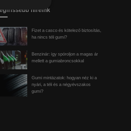
egfrissebb híreink
Fizet a casco és kötelező biztosítás,
ha nincs téli gumi?
Benzinár: így spóroljon a magas ár
mellett a gumiabroncsokkal
Gumi mintázatok: hogyan néz ki a
nyári, a téli és a négyévszakos
gumi?