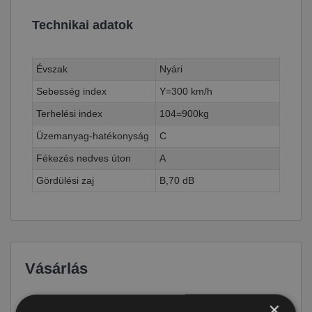
Technikai adatok
Évszak
Nyári
Sebesség index
Y=300 km/h
Terhelési index
104=900kg
Üzemanyag-hatékonyság
C
Fékezés nedves úton
A
Gördülési zaj
B,70 dB
Vásárlás
Ár
55 490 Ft
×