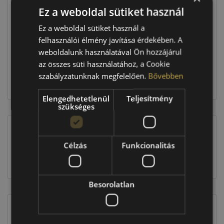
Ez a weboldal sütiket használ
Raktáron:
4+ db
Ez a weboldal sütiket használ a
felhasználói élmény javítása érdekében. A
weboldalunk használatával Ön hozzájárul
221 960 Ft
az összes süti használatához, a Cookie
szabályzatunknak megfelelően.
Bővebben
Kosárba
Elengedhetetlenül
Teljesítmény
szükséges
EU-s abroncscímke
Célzás
Funkcionalitás
Besorolatlan
Figyelem a feltüntetett címke adatok tájékoztató
jellegűek. Előfordulhat, hogy még a korábbi EU-s