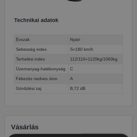
Technikai adatok
Évszak
Nyári
Sebesség index
S=180 km/h
Terhelési index
112/110=1120kg/1060kg
Üzemanyag-hatékonyság
C
Fékezés nedves úton
A
Gördülési zaj
B,72 dB
Vásárlás