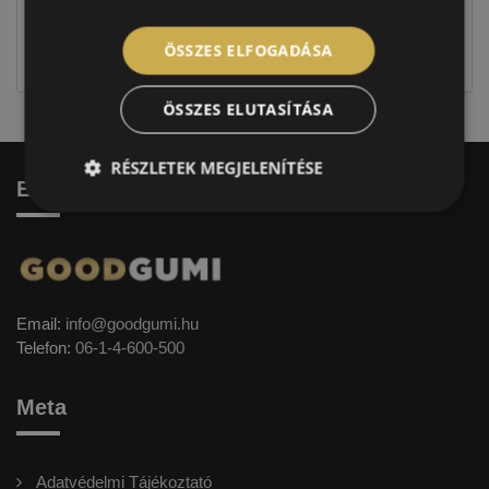
Figyelem a feltüntetett címke adatok tájékoztató
jellegűek. Előfordulhat, hogy még a korábbi EU-s
ÖSSZES ELFOGADÁSA
címkével ellátott abroncs kerül kiszállításra.
ÖSSZES ELUTASÍTÁSA
RÉSZLETEK MEGJELENÍTÉSE
Elérhetőség
Email:
info@goodgumi.hu
Telefon:
06-1-4-600-500
Meta
Adatvédelmi Tájékoztató