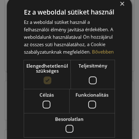
×
Ár
37 990 Ft
Ez a weboldal sütiket használ
Raktáron:
4+ db
Ez a weboldal sütiket használ a
felhasználói élmény javítása érdekében. A
weboldalunk használatával Ön hozzájárul
151 960 Ft
az összes süti használatához, a Cookie
szabályzatunknak megfelelően.
Bővebben
Kosárba
Elengedhetetlenül
Teljesítmény
szükséges
Célzás
Funkcionalitás
EU-s abroncscímke
Besorolatlan