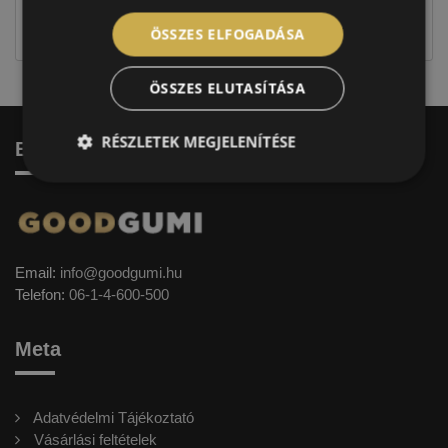
jellegűek. Előfordulhat, hogy még a korábbi EU-s
címkével ellátott abroncs kerül kiszállításra.
ÖSSZES ELFOGADÁSA
ÖSSZES ELUTASÍTÁSA
RÉSZLETEK MEGJELENÍTÉSE
Elérhetőség
Email:
info@goodgumi.hu
Telefon:
06-1-4-600-500
Meta
Adatvédelmi Tájékoztató
Vásárlási feltételek