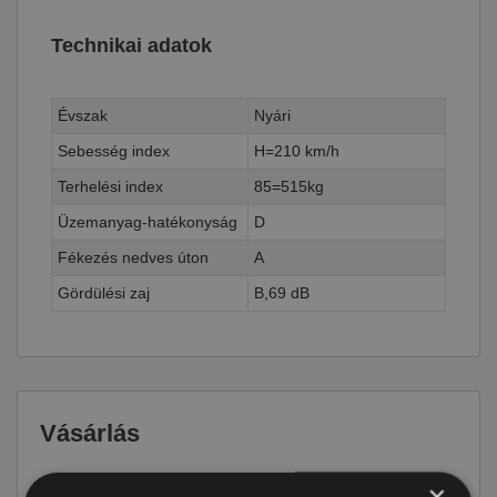
Technikai adatok
Évszak
Nyári
Sebesség index
H=210 km/h
Terhelési index
85=515kg
Üzemanyag-hatékonyság
D
Fékezés nedves úton
A
Gördülési zaj
B,69 dB
Vásárlás
×
Ár
30 590 Ft