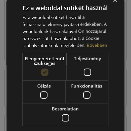
Ez a weboldal sütiket használ
Raktáron:
2 db
Ez a weboldal sütiket használ a
felhasználói élmény javítása érdekében. A
weboldalunk használatával Ön hozzájárul
61 180 Ft
az összes süti használatához, a Cookie
szabályzatunknak megfelelően.
Bővebben
Kosárba
Elengedhetetlenül
Teljesítmény
szükséges
EU-s abroncscímke
Célzás
Funkcionalitás
Besorolatlan
Figyelem a feltüntetett címke adatok tájékoztató