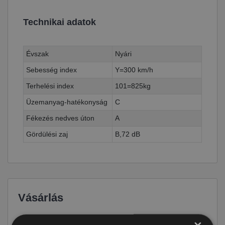
Technikai adatok
Évszak
Nyári
Sebesség index
Y=300 km/h
Terhelési index
101=825kg
Üzemanyag-hatékonyság
C
Fékezés nedves úton
A
Gördülési zaj
B,72 dB
Vásárlás
Ár
49 290 Ft