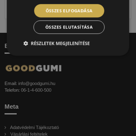
jellegűek. Előfordulhat, hogy még a korábbi EU-s
címkével ellátott abroncs kerül kiszállításra.
ÖSSZES ELFOGADÁSA
ÖSSZES ELUTASÍTÁSA
RÉSZLETEK MEGJELENÍTÉSE
Elérhetőség
Email:
info@goodgumi.hu
Telefon:
06-1-4-600-500
Meta
Adatvédelmi Tájékoztató
Vásárlási feltételek