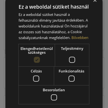
×
Ez a weboldal sütiket használ
Raktáron:
4+ db
Ez a weboldal sütiket használ a
felhasználói élmény javítása érdekében. A
weboldalunk használatával Ön hozzájárul
197 160 Ft
az összes süti használatához, a Cookie
szabályzatunknak megfelelően.
Bővebben
Kosárba
Elengedhetetlenül
Teljesítmény
szükséges
EU-s abroncscímke
Célzás
Funkcionalitás
Besorolatlan
Figyelem a feltüntetett címke adatok tájékoztató