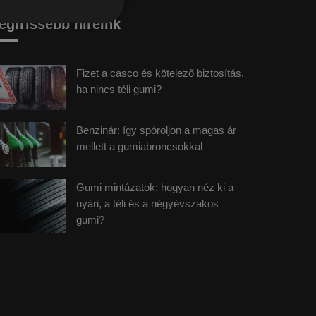
egfrissebb híreink
Fizet a casco és kötelező biztosítás,
ha nincs téli gumi?
Benzinár: így spóroljon a magas ár
mellett a gumiabroncsokkal
Gumi mintázatok: hogyan néz ki a
nyári, a téli és a négyévszakos
gumi?