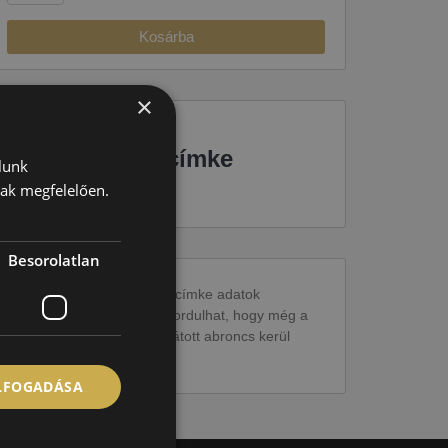
Kosárba
×
EU-s abroncscímke
lunk
nak megfelelően.
Besorolatlan
Figyelem a feltüntetett címke adatok
tájékoztató jellegűek. Előfordulhat, hogy még a
korábbi EU-s címkével ellátott abroncs kerül
kiszállításra.
ELFOGADÁSA