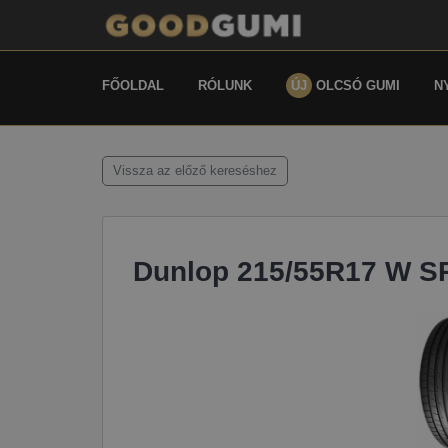
FŐOLDAL
RÓLUNK
ÚJ
OLCSÓ GUMI
N
Vissza az előző kereséshez
Dunlop 215/55R17 W S