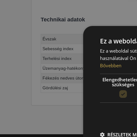
Technikai adatok
Évszak
Ez a webolda
Sebesség index
Ez a weboldal süt
használatával Ön 
Terhelési index
Bővebben
Üzemanyag-hatékonyság
Fékezés nedves úton
Elengedhetetle
szükséges
Gördülési zaj
RÉSZLETEK M