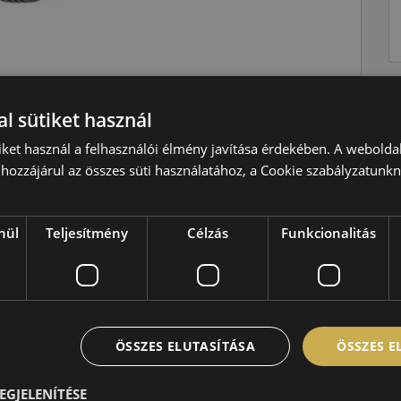
Nyári
l sütiket használ
W=270 km/h
iket használ a felhasználói élmény javítása érdekében. A webolda
hozzájárul az összes süti használatához, a Cookie szabályzatunk
98=750kg
C
A
nül
Teljesítmény
Célzás
Funkcionalitás
B,70 dB
ÖSSZES ELUTASÍTÁSA
ÖSSZES 
EGJELENÍTÉSE