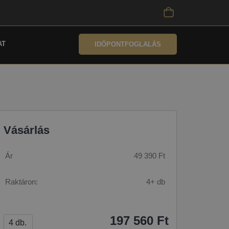
AT
IDŐPONTFOGLALÁS
Vásárlás
Ár
49 390 Ft
Raktáron:
4+ db
197 560 Ft