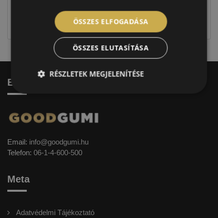
Figyelem a feltüntetett címke adatok tájékoztató
jellegűek. Előfordulhat, hogy még a korábbi EU-s
ÖSSZES ELFOGADÁSA
címkével ellátott abroncs kerül kiszállításra.
ÖSSZES ELUTASÍTÁSA
RÉSZLETEK MEGJELENÍTÉSE
Elérhetőség
Email:
info@goodgumi.hu
Telefon:
06-1-4-600-500
Meta
Adatvédelmi Tájékoztató