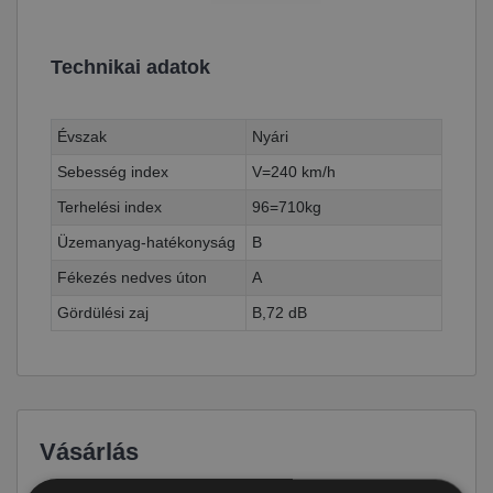
Technikai adatok
Évszak
Nyári
Sebesség index
V=240 km/h
Terhelési index
96=710kg
Üzemanyag-hatékonyság
B
Fékezés nedves úton
A
Gördülési zaj
B,72 dB
Vásárlás