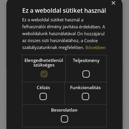
×
Ár
42 990 Ft
Ez a weboldal sütiket használ
Raktáron:
3 db
Ez a weboldal sütiket használ a
felhasználói élmény javítása érdekében. A
weboldalunk használatával Ön hozzájárul
128 970 Ft
az összes süti használatához, a Cookie
szabályzatunknak megfelelően.
Bővebben
Kosárba
Elengedhetetlenül
Teljesítmény
szükséges
Célzás
Funkcionalitás
EU-s abroncscímke
Besorolatlan