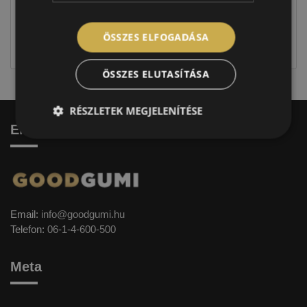
Figyelem a feltüntetett címke adatok tájékoztató
jellegűek. Előfordulhat, hogy még a korábbi EU-s
ÖSSZES ELFOGADÁSA
címkével ellátott abroncs kerül kiszállításra.
ÖSSZES ELUTASÍTÁSA
RÉSZLETEK MEGJELENÍTÉSE
Elérhetőség
Email:
info@goodgumi.hu
Telefon:
06-1-4-600-500
Meta