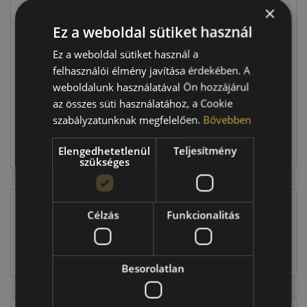
×
Ár
87 790 Ft
Ez a weboldal sütiket használ
Ez a weboldal sütiket használ a
Raktáron:
4+ db
felhasználói élmény javítása érdekében. A
weboldalunk használatával Ön hozzájárul
az összes süti használatához, a Cookie
351 160 Ft
szabályzatunknak megfelelően.
Bővebben
Kosárba
Elengedhetetlenül
Teljesítmény
szükséges
Célzás
Funkcionalitás
EU-s abroncscímke
Besorolatlan