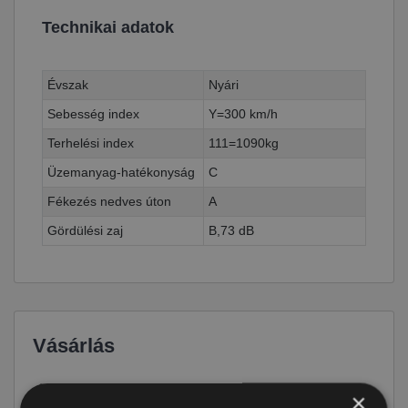
Technikai adatok
Évszak
Nyári
Sebesség index
Y=300 km/h
Terhelési index
111=1090kg
Üzemanyag-hatékonyság
C
Fékezés nedves úton
A
Gördülési zaj
B,73 dB
Vásárlás
Ár
64 390 Ft
×