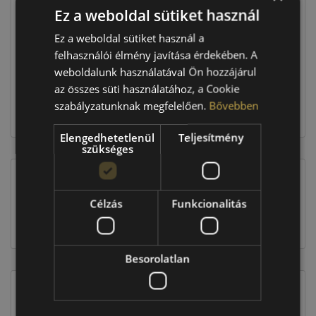
Ez a weboldal sütiket használ
Raktáron:
4+ db
Ez a weboldal sütiket használ a
felhasználói élmény javítása érdekében. A
weboldalunk használatával Ön hozzájárul
257 560 Ft
az összes süti használatához, a Cookie
szabályzatunknak megfelelően.
Bővebben
Kosárba
Elengedhetetlenül
Teljesítmény
szükséges
EU-s abroncscímke
Célzás
Funkcionalitás
Besorolatlan
Figyelem a feltüntetett címke adatok tájékoztató
jellegűek. Előfordulhat, hogy még a korábbi EU-s