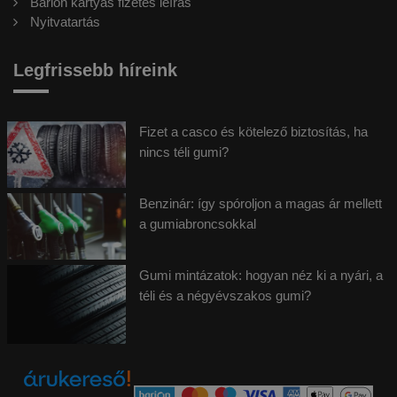
Barion kártyás fizetés leírás
Nyitvatartás
Legfrissebb híreink
Fizet a casco és kötelező biztosítás, ha
nincs téli gumi?
Benzinár: így spóroljon a magas ár mellett
a gumiabroncsokkal
Gumi mintázatok: hogyan néz ki a nyári, a
téli és a négyévszakos gumi?