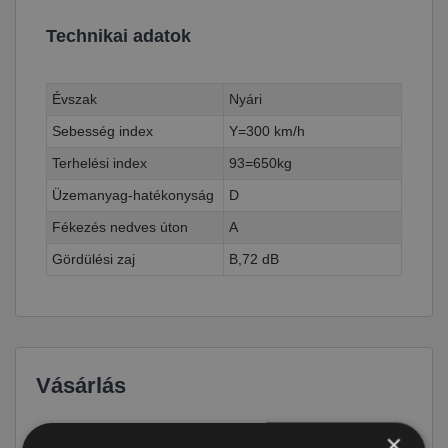
Technikai adatok
Évszak
Nyári
Sebesség index
Y=300 km/h
Terhelési index
93=650kg
Üzemanyag-hatékonyság
D
Fékezés nedves úton
A
Gördülési zaj
B,72 dB
Vásárlás
Ár
69 290 Ft
×