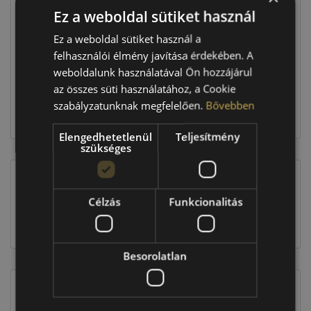
Ez a weboldal sütiket használ
Raktáron:
4+ db
Ez a weboldal sütiket használ a
felhasználói élmény javítása érdekében. A
weboldalunk használatával Ön hozzájárul
277 160 Ft
az összes süti használatához, a Cookie
szabályzatunknak megfelelően.
Bővebben
Kosárba
Elengedhetetlenül
Teljesítmény
szükséges
EU-s abroncscímke
Célzás
Funkcionalitás
Besorolatlan
Figyelem a feltüntetett címke adatok tájékoztató
jellegűek. Előfordulhat, hogy még a korábbi EU-s