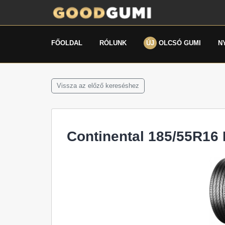
FŐOLDAL
RÓLUNK
ÚJ
OLCSÓ GUMI
N
Vissza az előző kereséshez
Continental 185/55R16 