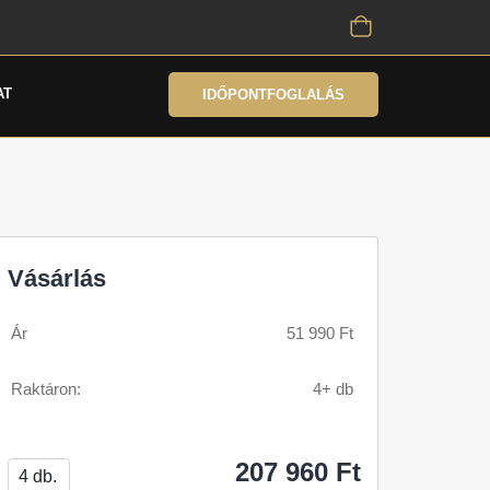
AT
IDŐPONTFOGLALÁS
Vásárlás
Ár
51 990 Ft
Raktáron:
4+ db
207 960 Ft