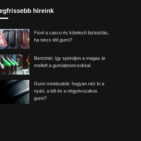
egfrissebb híreink
Fizet a casco és kötelező biztosítás,
ha nincs téli gumi?
Benzinár: így spóroljon a magas ár
mellett a gumiabroncsokkal
Gumi mintázatok: hogyan néz ki a
nyári, a téli és a négyévszakos
gumi?