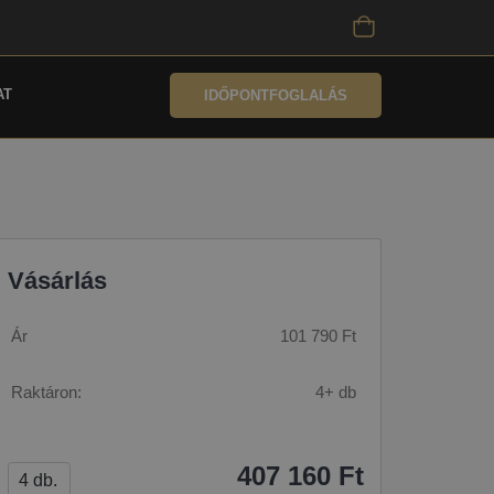
AT
IDŐPONTFOGLALÁS
Vásárlás
Ár
101 790 Ft
Raktáron:
4+ db
407 160 Ft