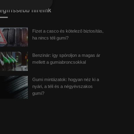
egfrissebb híreink
Fizet a casco és kötelező biztosítás,
ha nincs téli gumi?
Benzinár: így spóroljon a magas ár
mellett a gumiabroncsokkal
Gumi mintázatok: hogyan néz ki a
nyári, a téli és a négyévszakos
gumi?