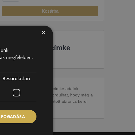
Kosárba
×
EU-s abroncscímke
lunk
nak megfelelően.
Besorolatlan
Figyelem a feltüntetett címke adatok
tájékoztató jellegűek. Előfordulhat, hogy még a
korábbi EU-s címkével ellátott abroncs kerül
kiszállításra.
ELFOGADÁSA