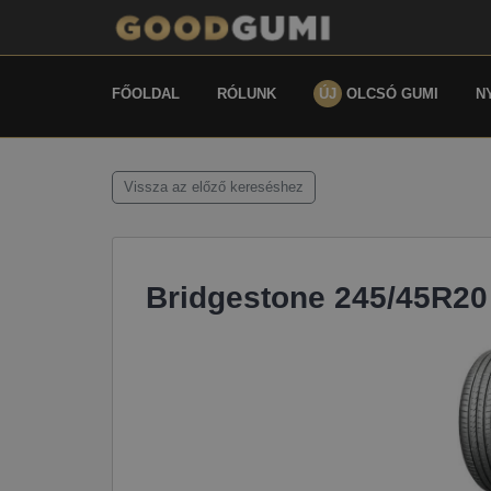
FŐOLDAL
RÓLUNK
ÚJ
OLCSÓ GUMI
N
Vissza az előző kereséshez
Bridgestone 245/45R20