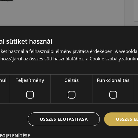
Nyári
l sütiket használ
W=270 km/h
iket használ a felhasználói élmény javítása érdekében. A webolda
hozzájárul az összes süti használatához, a Cookie szabályzatunk
103=875kg
A
A
nül
Teljesítmény
Célzás
Funkcionalitás
B,70 dB
ÖSSZES ELUTASÍTÁSA
ÖSSZES 
EGJELENÍTÉSE