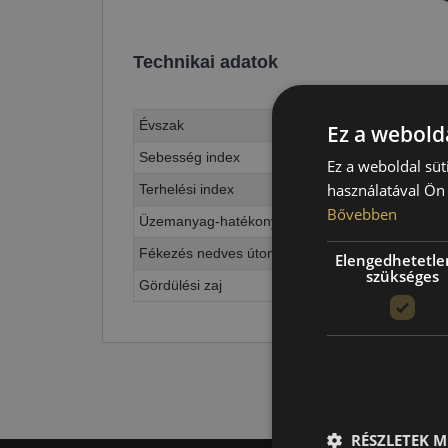
Technikai adatok
Évszak
Ez a webolda
Sebesség index
Ez a weboldal süt
használatával Ön 
Terhelési index
Bővebben
Üzemanyag-hatékonyság
Fékezés nedves úton
Elengedhetetle
szükséges
Gördülési zaj
RÉSZLETEK M