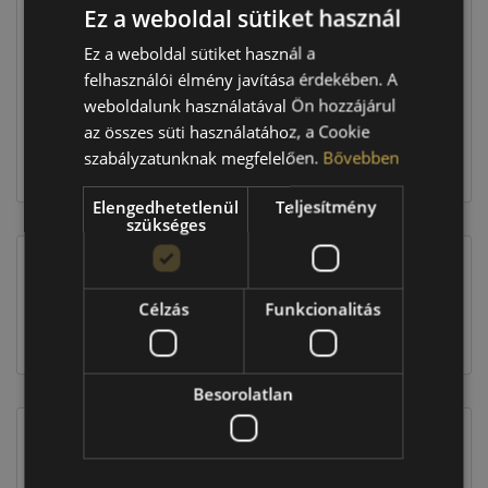
Ez a weboldal sütiket használ
Raktáron:
2 db
Ez a weboldal sütiket használ a
felhasználói élmény javítása érdekében. A
129 580 Ft
weboldalunk használatával Ön hozzájárul
az összes süti használatához, a Cookie
szabályzatunknak megfelelően.
Bővebben
Kosárba
Elengedhetetlenül
Teljesítmény
szükséges
EU-s abroncscímke
Célzás
Funkcionalitás
Besorolatlan
Figyelem a feltüntetett címke adatok tájékoztató
jellegűek. Előfordulhat, hogy még a korábbi EU-s