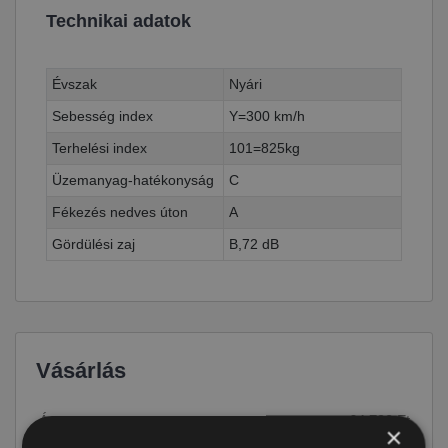
Technikai adatok
Évszak
Nyári
Sebesség index
Y=300 km/h
Terhelési index
101=825kg
Üzemanyag-hatékonyság
C
Fékezés nedves úton
A
Gördülési zaj
B,72 dB
Vásárlás
Ár
64 790 Ft
×