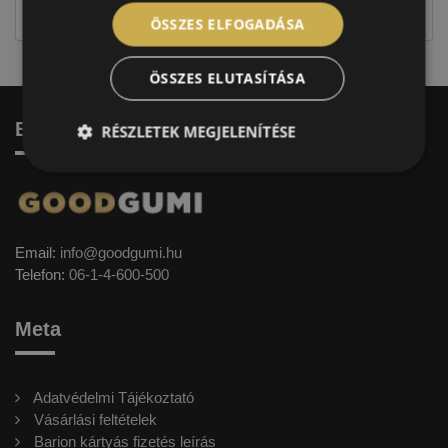
címkével ellátott abroncs kerül kiszállításra.
ÖSSZES ELFOGADÁSA
ÖSSZES ELUTASÍTÁSA
Elérhetőség
RÉSZLETEK MEGJELENÍTÉSE
Email:
info@goodgumi.hu
Telefon:
06-1-4-600-500
Meta
Adatvédelmi Tájékoztató
Vásárlási feltételek
Barion kártyás fizetés leírás