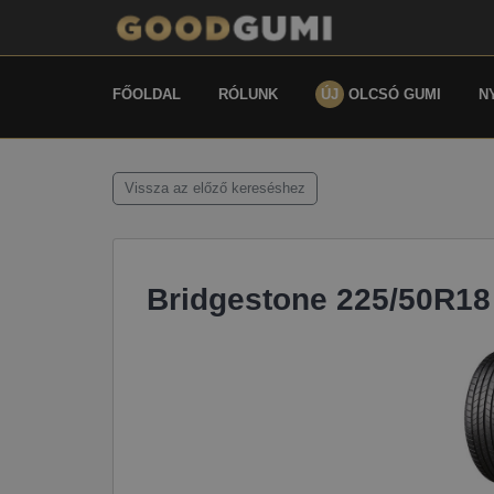
FŐOLDAL
RÓLUNK
ÚJ
OLCSÓ GUMI
N
Vissza az előző kereséshez
Bridgestone 225/50R18