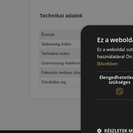
Technikai adatok
Évszak
Ez a webolda
Sebesség index
Ez a weboldal süt
Terhelési index
használatával Ön 
Bővebben
Üzemanyag-hatékonyság
Fékezés nedves úton
Elengedhetetle
szükséges
Gördülési zaj
RÉSZLETEK M