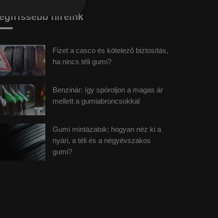
egfrissebb híreink
Fizet a casco és kötelező biztosítás,
ha nincs téli gumi?
Benzinár: így spóroljon a magas ár
mellett a gumiabroncsokkal
Gumi mintázatok: hogyan néz ki a
nyári, a téli és a négyévszakos
gumi?