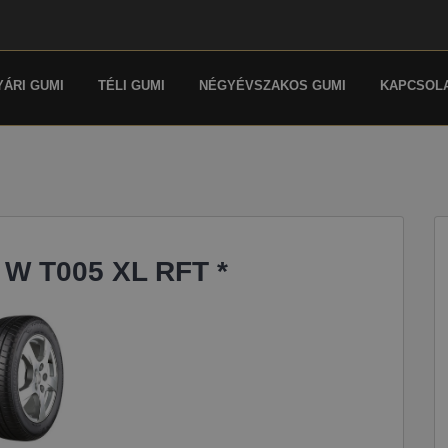
YÁRI GUMI
TÉLI GUMI
NÉGYÉVSZAKOS GUMI
KAPCSOL
 W T005 XL RFT *