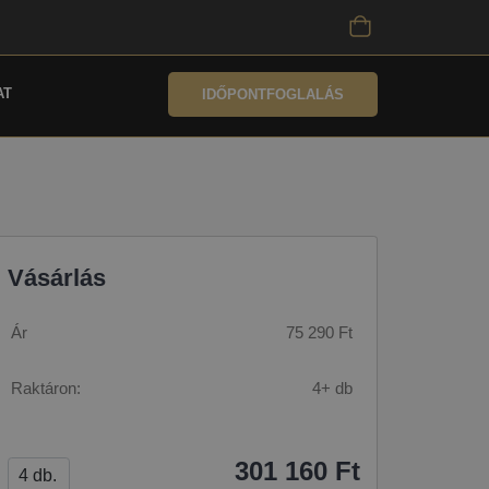
AT
IDŐPONTFOGLALÁS
Vásárlás
Ár
75 290 Ft
Raktáron:
4+ db
301 160 Ft