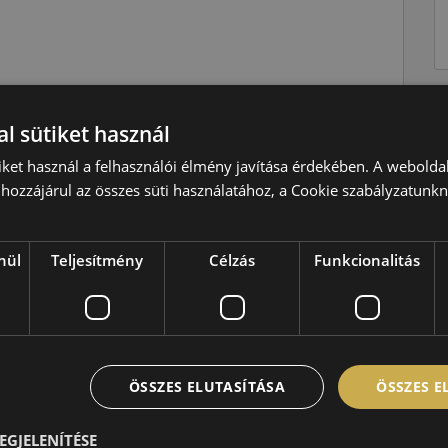
Nyári
l sütiket használ
W=270 km/h
iket használ a felhasználói élmény javítása érdekében. A webolda
99=775kg
hozzájárul az összes süti használatához, a Cookie szabályzatunk
A
B
nül
Teljesítmény
Célzás
Funkcionalitás
B,70 dB
ÖSSZES ELUTASÍTÁSA
ÖSSZES 
EGJELENÍTÉSE