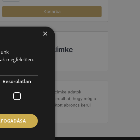
Kosárba
×
EU-s abroncscímke
lunk
nak megfelelően.
Besorolatlan
Figyelem a feltüntetett címke adatok
tájékoztató jellegűek. Előfordulhat, hogy még a
korábbi EU-s címkével ellátott abroncs kerül
kiszállításra.
ELFOGADÁSA