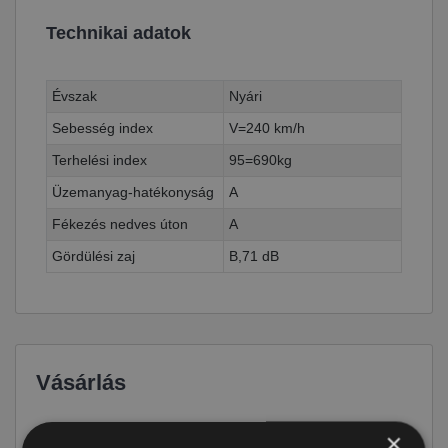
Technikai adatok
Évszak
Nyári
Sebesség index
V=240 km/h
Terhelési index
95=690kg
Üzemanyag-hatékonyság
A
Fékezés nedves úton
A
Gördülési zaj
B,71 dB
Vásárlás
Ár
54 290 Ft
×