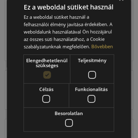
Ez a weboldal sütiket használ
Raktáron:
4+ db
Ez a weboldal sütiket használ a
felhasználói élmény javítása érdekében. A
weboldalunk használatával Ön hozzájárul
217 160 Ft
az összes süti használatához, a Cookie
szabályzatunknak megfelelően.
Bővebben
Kosárba
Elengedhetetlenül
Teljesítmény
szükséges
EU-s abroncscímke
Célzás
Funkcionalitás
Besorolatlan
Figyelem a feltüntetett címke adatok tájékoztató
jellegűek. Előfordulhat, hogy még a korábbi EU-s