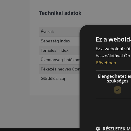
Technikai adatok
Évszak
Ez a webolda
Sebesség index
Ez a weboldal süt
Terhelési index
használatával Ön 
Üzemanyag-hatékonyság
Bővebben
Fékezés nedves úton
Elengedhetetle
Gördülési zaj
szükséges
RÉSZLETEK M