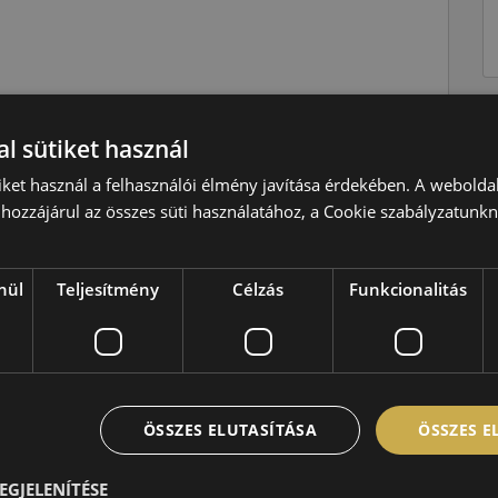
Nyári
l sütiket használ
W=270 km/h
iket használ a felhasználói élmény javítása érdekében. A webolda
96=710kg
hozzájárul az összes süti használatához, a Cookie szabályzatunk
C
B
nül
Teljesítmény
Célzás
Funkcionalitás
B,72 dB
ÖSSZES ELUTASÍTÁSA
ÖSSZES 
EGJELENÍTÉSE