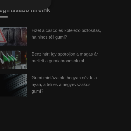
egfrissebb híreink
Fizet a casco és kötelező biztosítás,
ha nincs téli gumi?
Benzinár: így spóroljon a magas ár
mellett a gumiabroncsokkal
Gumi mintázatok: hogyan néz ki a
nyári, a téli és a négyévszakos
gumi?