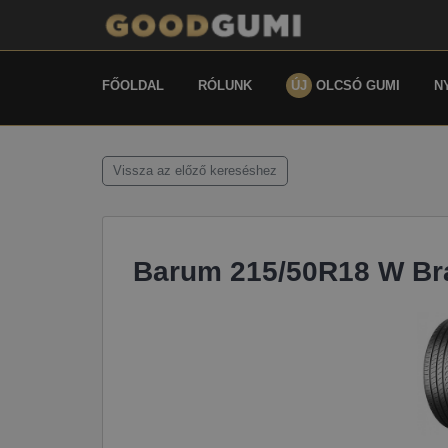
FŐOLDAL
RÓLUNK
ÚJ
OLCSÓ GUMI
N
Vissza az előző kereséshez
Barum 215/50R18 W Br