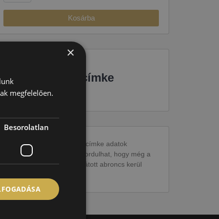
Kosárba
×
EU-s abroncscímke
lunk
nak megfelelően.
Besorolatlan
Figyelem a feltüntetett címke adatok
tájékoztató jellegűek. Előfordulhat, hogy még a
korábbi EU-s címkével ellátott abroncs kerül
kiszállításra.
ELFOGADÁSA