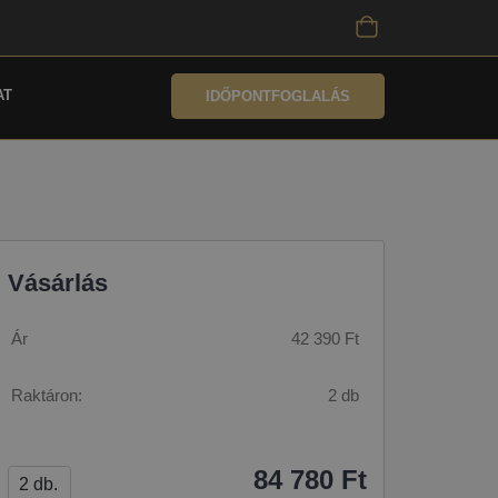
AT
IDŐPONTFOGLALÁS
Vásárlás
Ár
42 390 Ft
Raktáron:
2 db
84 780 Ft