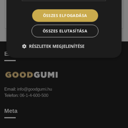
Figyelem a feltüntetett címke adatok tájékoztató
jellegűek. Előfordulhat, hogy még a korábbi EU-s
ÖSSZES ELFOGADÁSA
címkével ellátott abroncs kerül kiszállításra.
ÖSSZES ELUTASÍTÁSA
RÉSZLETEK MEGJELENÍTÉSE
Elérhetőség
Email:
info@goodgumi.hu
Telefon:
06-1-4-600-500
Meta