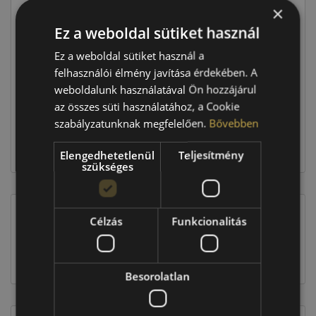
×
Ár
38 390 Ft
Ez a weboldal sütiket használ
Ez a weboldal sütiket használ a
Raktáron:
3 db
felhasználói élmény javítása érdekében. A
weboldalunk használatával Ön hozzájárul
az összes süti használatához, a Cookie
115 170 Ft
szabályzatunknak megfelelően.
Bővebben
Kosárba
Elengedhetetlenül
Teljesítmény
szükséges
Célzás
Funkcionalitás
EU-s abroncscímke
Besorolatlan