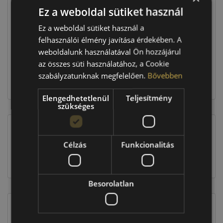
Ez a weboldal sütiket használ
Raktáron:
4+ db
Ez a weboldal sütiket használ a
felhasználói élmény javítása érdekében. A
weboldalunk használatával Ön hozzájárul
210 360 Ft
az összes süti használatához, a Cookie
szabályzatunknak megfelelően.
Bővebben
Kosárba
Elengedhetetlenül
Teljesítmény
szükséges
EU-s abroncscímke
Célzás
Funkcionalitás
Besorolatlan
Figyelem a feltüntetett címke adatok tájékoztató
jellegűek. Előfordulhat, hogy még a korábbi EU-s