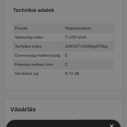
Technikai adatok
Évszak
Négyévszakos
Sebesség index
T=190 km/h
Terhelési index
109/107=1030kg/975kg
Üzemanyag-hatékonyság
E
Fékezés nedves úton
C
Gördülési zaj
B,72 dB
Vásárlás
Ár
52 590 Ft
×