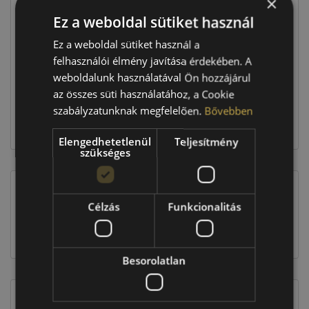
×
Ár
42 390 Ft
Ez a weboldal sütiket használ
Raktáron:
4+ db
Ez a weboldal sütiket használ a
felhasználói élmény javítása érdekében. A
weboldalunk használatával Ön hozzájárul
169 560 Ft
az összes süti használatához, a Cookie
szabályzatunknak megfelelően.
Bővebben
Kosárba
Elengedhetetlenül
Teljesítmény
szükséges
Célzás
Funkcionalitás
EU-s abroncscímke
Besorolatlan
Figyelem a feltüntetett címke adatok tájékoztató