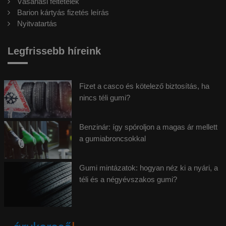
Vásárlási feltételek
Barion kártyás fizetés leírás
Nyitvatartás
Legfrissebb híreink
Fizet a casco és kötelező biztosítás, ha
nincs téli gumi?
Benzinár: így spóroljon a magas ár mellett
a gumiabroncsokkal
Gumi mintázatok: hogyan néz ki a nyári, a
téli és a négyévszakos gumi?