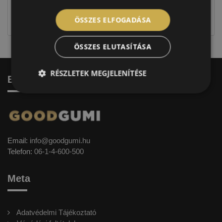
jellegűek. Előfordulhat, hogy még a korábbi EU-s
címkével ellátott abroncs kerül kiszállításra.
ÖSSZES ELFOGADÁSA
ÖSSZES ELUTASÍTÁSA
RÉSZLETEK MEGJELENÍTÉSE
Elérhetőség
Email:
info@goodgumi.hu
Telefon:
06-1-4-600-500
Meta
Adatvédelmi Tájékoztató