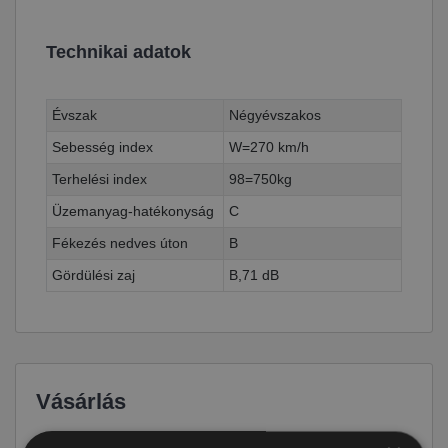
Technikai adatok
Évszak
Négyévszakos
Sebesség index
W=270 km/h
Terhelési index
98=750kg
Üzemanyag-hatékonyság
C
Fékezés nedves úton
B
Gördülési zaj
B,71 dB
Vásárlás