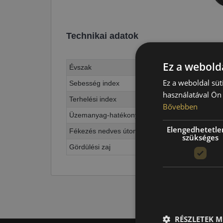
Technikai adatok
Ez a webolda
Évszak
Ez a weboldal süt
Sebesség index
használatával Ön 
Terhelési index
Bővebben
Üzemanyag-hatékonyság
Elengedhetetle
Fékezés nedves úton
szükséges
Gördülési zaj
RÉSZLETEK M