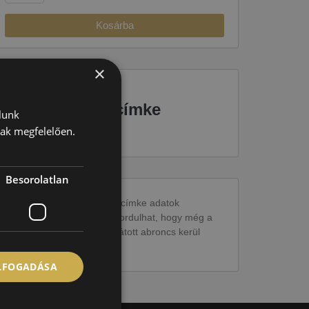
Kosárba
×
EU-s abroncscímke
lunk
nak megfelelően.
Besorolatlan
Figyelem a feltüntetett címke adatok
tájékoztató jellegűek. Előfordulhat, hogy még a
korábbi EU-s címkével ellátott abroncs kerül
kiszállításra.
ELFOGADÁSA