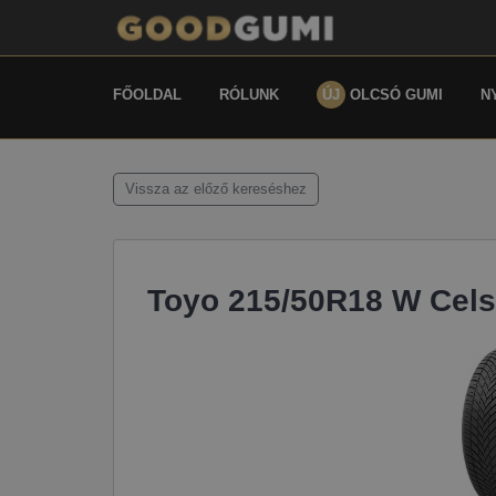
FŐOLDAL
RÓLUNK
ÚJ
OLCSÓ GUMI
N
Vissza az előző kereséshez
Toyo 215/50R18 W Cels