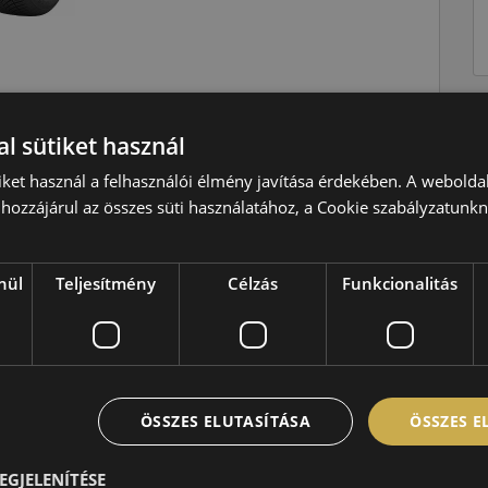
l sütiket használ
Négyévszakos
iket használ a felhasználói élmény javítása érdekében. A webolda
W=270 km/h
hozzájárul az összes süti használatához, a Cookie szabályzatunk
92=630kg
C
nül
Teljesítmény
Célzás
Funkcionalitás
B
B,71 dB
ÖSSZES ELUTASÍTÁSA
ÖSSZES 
EGJELENÍTÉSE