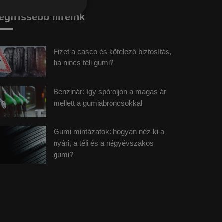
egfrissebb híreink
Fizet a casco és kötelező biztosítás,
ha nincs téli gumi?
Benzinár: így spóroljon a magas ár
mellett a gumiabroncsokkal
Gumi mintázatok: hogyan néz ki a
nyári, a téli és a négyévszakos
gumi?