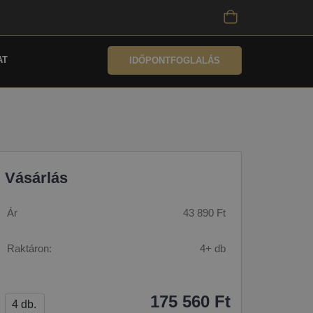
AT
IDŐPONTFOGLALÁS
Vásárlás
Ár
43 890 Ft
Raktáron:
4+ db
175 560 Ft