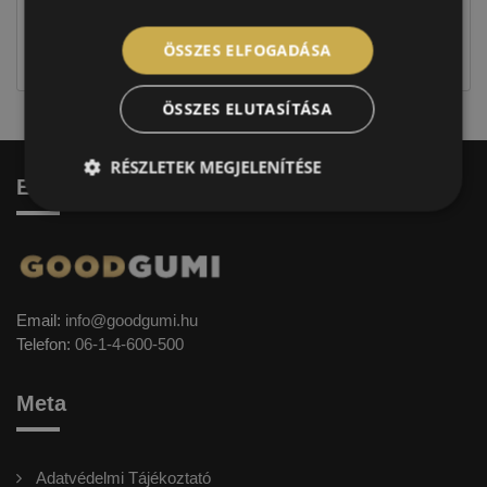
Figyelem a feltüntetett címke adatok tájékoztató
jellegűek. Előfordulhat, hogy még a korábbi EU-s
ÖSSZES ELFOGADÁSA
címkével ellátott abroncs kerül kiszállításra.
ÖSSZES ELUTASÍTÁSA
RÉSZLETEK MEGJELENÍTÉSE
Elérhetőség
Email:
info@goodgumi.hu
Telefon:
06-1-4-600-500
Meta
Adatvédelmi Tájékoztató