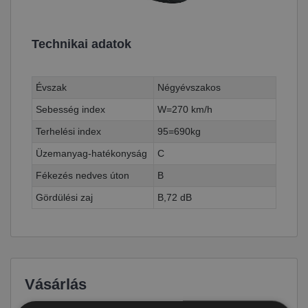
Technikai adatok
Évszak
Négyévszakos
Sebesség index
W=270 km/h
Terhelési index
95=690kg
Üzemanyag-hatékonyság
C
Fékezés nedves úton
B
Gördülési zaj
B,72 dB
Vásárlás