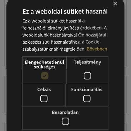
×
Ár
25 390 Ft
Ez a weboldal sütiket használ
Raktáron:
4+ db
Ez a weboldal sütiket használ a
felhasználói élmény javítása érdekében. A
weboldalunk használatával Ön hozzájárul
101 560 Ft
az összes süti használatához, a Cookie
szabályzatunknak megfelelően.
Bővebben
Kosárba
Elengedhetetlenül
Teljesítmény
szükséges
Célzás
Funkcionalitás
EU-s abroncscímke
Besorolatlan