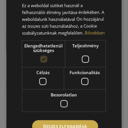
Ez a weboldal sütiket használ a
57 560 Ft
felhasználói élmény javítása érdekében. A
weboldalunk használatával Ön hozzájárul
az összes süti használatához, a Cookie
Kosárba
szabályzatunknak megfelelően.
Bővebben
Elengedhetetlenül
Teljesítmény
szükséges
EU-s abroncscímke
Célzás
Funkcionalitás
Besorolatlan
Figyelem a feltüntetett címke adatok tájékoztató
jellegűek. Előfordulhat, hogy még a korábbi EU-s
címkével ellátott abroncs kerül kiszállításra.
ÖSSZES ELFOGADÁSA