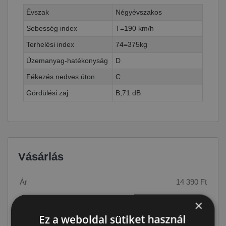
Évszak
Négyévszakos
Sebesség index
T=190 km/h
Terhelési index
74=375kg
Üzemanyag-hatékonyság
D
Fékezés nedves úton
C
Gördülési zaj
B,71 dB
Vásárlás
Ár
14 390 Ft
×
Raktáron:
4+ db
Ez a weboldal sütiket használ