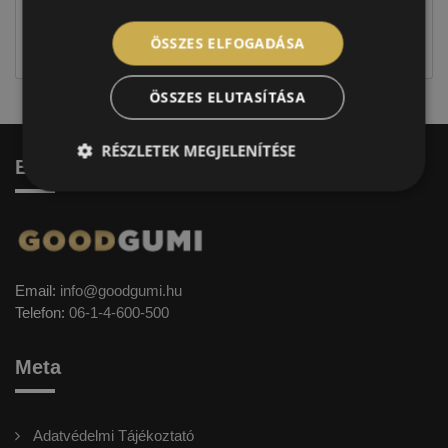
Figyelem a feltüntetett címke adatok tájékoztató
jellegűek. Előfordulhat, hogy még a korábbi EU-s
ÖSSZES ELFOGADÁSA
címkével ellátott abroncs kerül kiszállításra.
ÖSSZES ELUTASÍTÁSA
RÉSZLETEK MEGJELENÍTÉSE
Elérhetőség
Email:
info@goodgumi.hu
Telefon:
06-1-4-600-500
Meta
Adatvédelmi Tájékoztató