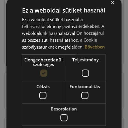
×
Ár
38 390 Ft
Ez a weboldal sütiket használ
Raktáron:
4+ db
Ez a weboldal sütiket használ a
felhasználói élmény javítása érdekében. A
weboldalunk használatával Ön hozzájárul
153 560 Ft
az összes süti használatához, a Cookie
szabályzatunknak megfelelően.
Bővebben
Kosárba
Elengedhetetlenül
Teljesítmény
szükséges
Célzás
Funkcionalitás
EU-s abroncscímke
Besorolatlan