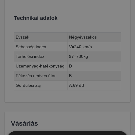
Technikai adatok
Évszak
Négyévszakos
Sebesség index
V=240 km/h
Terhelési index
97=730kg
Üzemanyag-hatékonyság
D
Fékezés nedves úton
B
Gördülési zaj
A,69 dB
Vásárlás