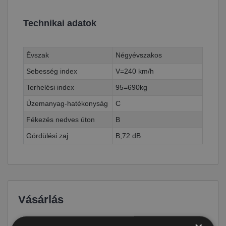
Technikai adatok
Évszak
Négyévszakos
Sebesség index
V=240 km/h
Terhelési index
95=690kg
Üzemanyag-hatékonyság
C
Fékezés nedves úton
B
Gördülési zaj
B,72 dB
Vásárlás
Ár
31 490 Ft