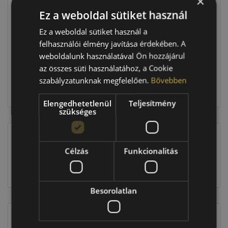
×
Ez a weboldal sütiket használ
Raktáron:
4+ db
Ez a weboldal sütiket használ a
felhasználói élmény javítása érdekében. A
weboldalunk használatával Ön hozzájárul
125 960 Ft
az összes süti használatához, a Cookie
szabályzatunknak megfelelően.
Bővebben
Kosárba
Elengedhetetlenül
Teljesítmény
szükséges
EU-s abroncscímke
Célzás
Funkcionalitás
Besorolatlan
Figyelem a feltüntetett címke adatok tájékoztató