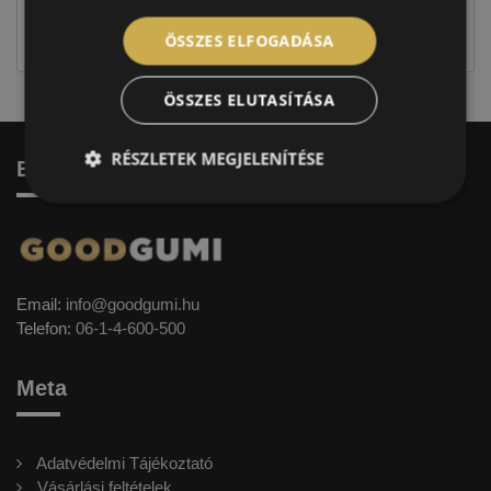
jellegűek. Előfordulhat, hogy még a korábbi EU-s
címkével ellátott abroncs kerül kiszállításra.
ÖSSZES ELFOGADÁSA
ÖSSZES ELUTASÍTÁSA
RÉSZLETEK MEGJELENÍTÉSE
Elérhetőség
Email:
info@goodgumi.hu
Telefon:
06-1-4-600-500
Meta
Adatvédelmi Tájékoztató
Vásárlási feltételek