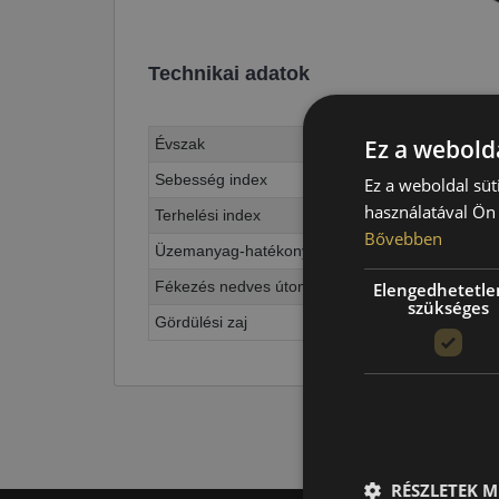
Technikai adatok
Ez a webolda
Évszak
Sebesség index
Ez a weboldal süt
használatával Ön 
Terhelési index
Bővebben
Üzemanyag-hatékonyság
Fékezés nedves úton
Elengedhetetle
szükséges
Gördülési zaj
RÉSZLETEK M