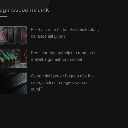
egfrissebb híreink
Fizet a casco és kötelező biztosítás,
ha nincs téli gumi?
Benzinár: így spóroljon a magas ár
mellett a gumiabroncsokkal
Gumi mintázatok: hogyan néz ki a
nyári, a téli és a négyévszakos
gumi?