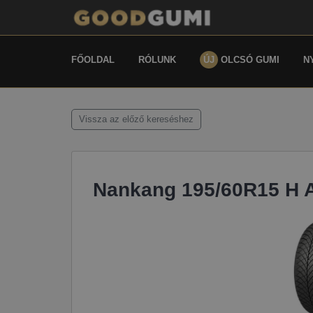
FŐOLDAL
RÓLUNK
ÚJ
OLCSÓ GUMI
N
Vissza az előző kereséshez
Nankang 195/60R15 H 