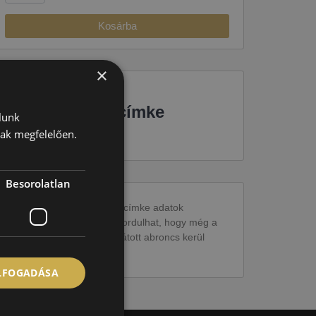
Kosárba
×
EU-s abroncscímke
lunk
nak megfelelően.
Besorolatlan
Figyelem a feltüntetett címke adatok
tájékoztató jellegűek. Előfordulhat, hogy még a
korábbi EU-s címkével ellátott abroncs kerül
kiszállításra.
ELFOGADÁSA