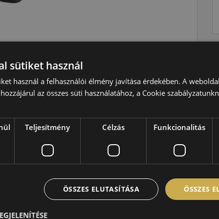
l sütiket használ
Négyévszakos
H=210 km/h
iket használ a felhasználói élmény javítása érdekében. A webolda
hozzájárul az összes süti használatához, a Cookie szabályzatunk
88=560kg
C
B
nül
Teljesítmény
Célzás
Funkcionalitás
B,71 dB
ÖSSZES ELUTASÍTÁSA
ÖSSZES 
EGJELENÍTÉSE