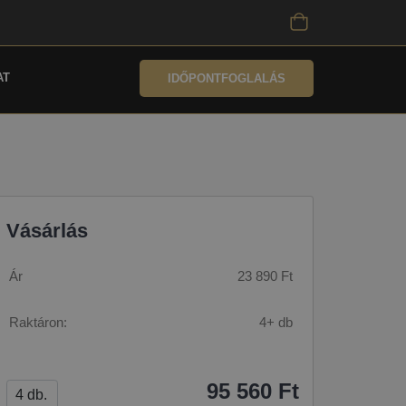
AT
IDŐPONTFOGLALÁS
Vásárlás
Ár
23 890 Ft
Raktáron:
4+ db
95 560 Ft